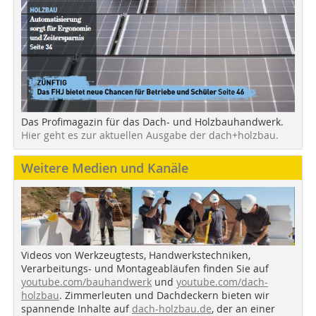
Das Profimagazin für das Dach- und Holzbauhandwerk.
Hier geht es zur aktuellen Ausgabe der dach+holzbau.
Weitere Medien und Kanäle
Videos von Werkzeugtests, Handwerkstechniken,
Verarbeitungs- und Montageabläufen finden Sie auf
youtube.com/bauhandwerk
und
youtube.com/dach-
holzbau
. Zimmerleuten und Dachdeckern bieten wir
spannende Inhalte auf
dach-holzbau.de
, der an einer