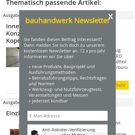
Thematisch passende Artikel:
x
Ausgabe 11/2009
bauhandwerk Newsletter
Innere Schale Gebaute Akustik im
Konzertsaal von Danmarks Radio in
Sie fanden diesen Beitrag interessant?
Kopenhagen
Dann melden Sie sich doch zu unserem
1999 fiel der Startschuss für den Umzug
kostenlosen Newsletter an. 12 x pro Jahr
von Danmarks Radio (sozusagen die ARD
informieren wir Sie über:
Dänemarks) in den Kopenhagener Stadtteil
» neue Produkte, Bauprojekt und
Ørestad. Das ortsansässige Architekturbüro
Ausführungsmethoden
VLA Vilhelm Lauritzen Arkitekter...
» Betriebsführungstipps, Rechtsfragen
und Normen
mehr
» Werkzeug- und Nutzfahrzeugtests,
Veranstaltungen und Messen
» jederzeit kündbar
Ausgabe 12/2010
Einzigartige Fassadenplatten
ArGeTon entwickelt Fassadenplatten mit
fein gebürsteten, gemaserten,
Anti-Roboter-Verifizierung
geschliffenen, gerillten oder wellenförmige