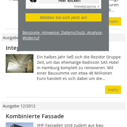
Hier klicken
Oberflächen. 13 Farben und viele Glasuren
Friendly
Captcha ⇗
sorgen in Kombination mit Glas, Metall...
Melden Sie sich jetzt an!
mehr
Beispiele, Hinweise: Datenschutz, Analyse,
Ausgabe 05/2012
Widerruf
Integriertes Licht
Ein halbes Jahr ließ sich die Rezidor Gruppe
Zeit, um das ehemalige Radisson SAS Hotel
in Hamburg komplett zu renovieren. Mit
einer Bausumme von etwa 48 Millionen
Euro handelt es sich dabei um die...
mehr
Ausgabe 12/2012
Kombinierte Fassade
VHF-Fassaden sind zudem aus bau­