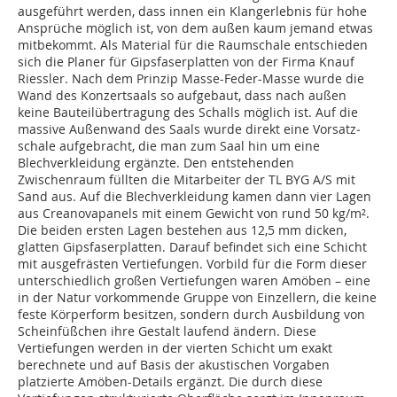
ausgeführt werden, dass innen ein Klangerlebnis für hohe
Ansprüche möglich ist, von dem außen kaum jemand etwas
mitbekommt. Als Material für die Raumschale entschieden
sich die Planer für Gipsfaserplatten von der Firma Knauf
Riessler. Nach dem Prinzip Masse-Feder-Masse wurde die
Wand des Konzert­saals so aufgebaut, dass nach außen
keine Bauteilübertragung des Schalls möglich ist. Auf die
massive Außenwand des Saals wurde direkt eine Vor­satz­
schale aufgebracht, die man zum Saal hin um eine
Blechverkleidung ergänzte. Den entstehenden
Zwischenraum füllten die Mitarbeiter der TL BYG A/S mit
Sand aus. Auf die Blechverkleidung kamen dann vier Lagen
aus Creanovapanels mit einem Gewicht von rund 50 kg/m².
Die beiden ersten Lagen bestehen aus 12,5 mm dicken,
glatten Gipsfaserplatten. Darauf befindet sich eine Schicht
mit ausgefrästen Vertiefungen. Vorbild für die Form dieser
unterschiedlich großen Vertiefungen waren Amöben – eine
in der Natur vorkommende Gruppe von Einzellern, die keine
feste Körperform besitzen, sondern durch Ausbildung von
Scheinfüßchen ihre Gestalt laufend ändern. Diese
Vertiefungen werden in der vierten Schicht um exakt
berechnete und auf Basis der akustischen Vorgaben
platzierte Amöben-Details ergänzt. Die durch diese