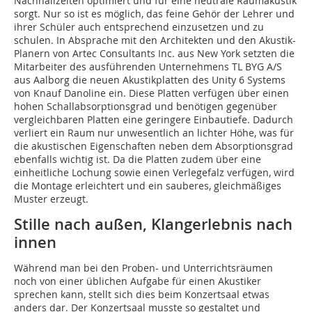
Nachhallzeiten optimiert und für eine neutrale Raumakustik
sorgt. Nur so ist es möglich, das feine Gehör der Lehrer und
ihrer Schüler auch entsprechend einzusetzen und zu
schulen. In Absprache mit den Architekten und den Akustik-
Planern von Artec Consultants Inc. aus New York setzten die
Mitarbeiter des ausführenden Unternehmens TL BYG A/S
aus Aalborg die neuen Akustikplatten des Unity 6 Systems
von Knauf Danoline ein. Diese Platten verfügen über einen
hohen Schallabsorptionsgrad und benötigen gegenüber
vergleichbaren Platten eine geringere Einbautiefe. Dadurch
verliert ein Raum nur unwesentlich an lichter Höhe, was für
die akustischen Eigenschaften neben dem Absorptionsgrad
ebenfalls wichtig ist. Da die Platten zudem über eine
einheitliche Lochung sowie einen Verlegefalz verfügen, wird
die Montage erleich­tert und ein sauberes, gleichmäßiges
Muster erzeugt.
Stille nach außen, Klangerlebnis nach
innen
Während man bei den Proben- und Unterrichtsräumen
noch von einer üblichen Aufgabe für einen Akustiker
sprechen kann, stellt sich dies beim Konzertsaal etwas
anders dar. Der Konzertsaal musste so gestaltet und