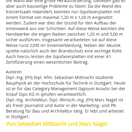
die Wand war eine große Herausforderung. Daneben gab es
aber auch bauseitige Probleme zu lösen: Da die Wand des
Konzertsaals mäandert, konnten nur Gipsfaserplatten mit
einem Format von maximal 1,20 m x 1,20 m eingesetzt
werden. Zudem war dies der Grund für den Aufbau der
Innenwand aus vier Schichten. Auf diese Weise konnten die
Handwerker die engen Radien zwischen 1,20 m und 5,00 m
sicher ausführen. Insgesamt verarbeiteten sie auf diese
Weise rund 2200 m² Innenverkleidung. Neben der Akustik
spielte natürlich auch der Brandschutz eine wichtige Rolle.
Auch hierzu leisten die Gipsfaserplatten mit einer A1-
Zertifizierung einen wesentlichen Beitrag.
Autoren
Dipl.-Ing. (FH) Dipl. Kfm. Sebastian Mittnacht studierte
Bauphysik an der Hochschule für Technik in Stuttgart. Heute
ist er für das Category Management Gypsum Acoutic bei der
Knauf Gips KG in Iphofen verantwortlich.
Dipl.-Ing. Architektur, Dipl.-Wirtsch.-Ing. (FH) Marc Nagel ist
als freier Journalist und Autor in der Marketing- und PR-
Beratung für Bau und Architektur tätig. Er lebt und arbeitet
in Stuttgart.
Von Sebastian Mittnacht und Marc Nagel