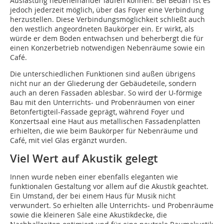
Auslastung nebeneinander laufen können. Bei Bedarf ist es
jedoch jederzeit möglich, über das Foyer eine Verbindung
herzustellen. Diese Verbindungsmöglichkeit schließt auch
den westlich angeordneten Baukör­per ein. Er wirkt, als
würde er dem Bo­den entwachsen und be­her­bergt die für
einen Konzer­be­trieb not­wen­di­gen Ne­ben­­räu­me sowie ein
Café.
Die unterschiedlichen Funktionen sind außen übrigens
nicht nur an der Gliederung der Gebäudeteile, sondern
auch an deren Fassaden ablesbar. So wird der U-förmige
Bau mit den Unterrichts- und Probenräumen von einer
Betonfertigteil-Fassade geprägt, während Foyer und
Konzertsaal eine Haut aus metallischen Fassadenplatten
erhielten, die wie beim Baukörper für Nebenräume und
Café, mit viel Glas ergänzt wurden.
Viel Wert auf Akustik gelegt
Innen wurde neben einer ebenfalls eleganten wie
funktionalen Gestaltung vor allem auf die Akustik geachtet.
Ein Umstand, der bei einem Haus für Musik nicht
verwundert. So erhielten alle Unterrichts- und Probenräume
sowie die kleineren Säle eine Akustikdecke, die