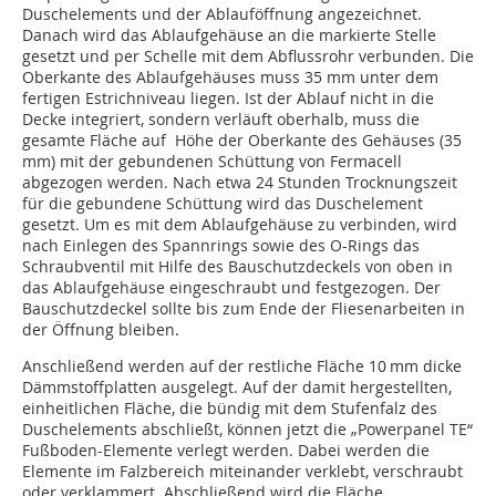
Duschelements und der Ablauföffnung angezeichnet.
Danach wird das Ablaufgehäuse an die markierte Stelle
gesetzt und per Schelle mit dem Abflussrohr verbunden. Die
Oberkante des Ablaufgehäuses muss 35 mm unter dem
fertigen Estrichniveau liegen. Ist der Ablauf nicht in die
Decke integriert, sondern verläuft oberhalb, muss die
gesamte Fläche auf Höhe der Oberkante des Gehäuses (35
mm) mit der gebundenen Schüttung von Fermacell
abgezogen werden. Nach etwa 24 Stunden Trocknungszeit
für die gebundene Schüttung wird das Duschelement
gesetzt. Um es mit dem Ablaufgehäuse zu verbinden, wird
nach Einlegen des Spannrings sowie des O-Rings das
Schraubventil mit Hilfe des Bauschutzdeckels von oben in
das Ablaufgehäuse eingeschraubt und festgezogen. Der
Bauschutzdeckel sollte bis zum Ende der Fliesenarbeiten in
der Öffnung bleiben.
Anschließend werden auf der restliche Fläche 10 mm dicke
Dämmstoffplatten ausgelegt. Auf der damit hergestellten,
einheitlichen Fläche, die bündig mit dem Stufenfalz des
Duschelements abschließt, können jetzt die „Powerpanel TE“
Fußboden-Elemente verlegt werden. Dabei werden die
Elemente im Falzbereich miteinander verklebt, verschraubt
oder verklammert. Abschließend wird die Fläche