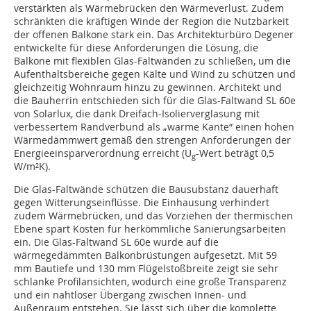
verstärkten als Wärme­brücken den Wärmeverlust. Zudem
schränkten die kräftigen Winde der Region die Nutzbarkeit
der offenen Balkone stark ein. Das Architekturbüro Degener
entwickelte für diese Anforderungen die Lösung, die
Balkone mit flexiblen Glas-Faltwänden zu schließen, um die
Aufenthaltsbereiche gegen Kälte und Wind zu schützen und
gleichzeitig Wohnraum hinzu zu gewinnen. Architekt und
die Bauherrin entschieden sich für die Glas-Faltwand SL 60e
von Solarlux, die dank Dreifach-Isolierverglasung mit
verbessertem Randverbund als „warme Kante“ einen hohen
Wärmedämmwert gemäß den strengen Anforderungen der
Energie­einsparverordnung erreicht (U
-Wert beträgt 0,5
g
W/m²K).
Die Glas-Faltwände schützen die Bausubstanz dauerhaft
gegen Witterungseinflüsse. Die Einhausung verhindert
zudem Wärmebrücken, und das Vorziehen der thermischen
Ebene spart Kosten für herkömmliche Sanierungsarbeiten
ein. Die Glas-Faltwand SL 60e wurde auf die
wärmegedämmten Balkonbrüstungen aufgesetzt. Mit 59
mm Bautiefe und 130 mm Flügelstoßbreite zeigt sie sehr
schlanke Profilansichten, wodurch eine große Transparenz
und ein nahtloser Übergang zwischen Innen- und
Außenraum entstehen. Sie lässt sich über die komplette