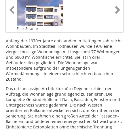
Foto: Solarlux
Anfang der 1970er Jahre entstanden in Hattingen zahlreiche
Wohnbauten. Im Stadt­teil Holthausen wurde 1970 eine
viergeschossige Wohn­an­lage mit insgesamt 77 Woh­nungen
2
und 5900 m
Wohnfläche errichtet. Sie ist in drei
Gebäudezeilen gegliedert. Die Wohnanlage war –
insbesondere aufgrund der ungenügenden
Wärmedämmung – in einem sehr schlechten bau­lichen
Zustand.
Das ortsansässige Architekturbüro Degener erhielt den
Auftrag, die Wohnanlage grundlegend zu sanieren. Die
komplette Gebäudehülle mit Dach, Fassaden, Fenstern und
Untergeschoss wurde gedämmt. Die nach Westen
orientierten Balkone entwickelten sich zum Kernthema der
Sanierung. Sie nahmen einen großen Anteil der Fas­sa­den­
fläche ein und bildeten einen energetischen Schwachpunkt:
Einbetonierte Betonplatten ohne thermische Trennung