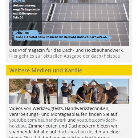
Das Profimagazin für das Dach- und Holzbauhandwerk.
Hier geht es zur aktuellen Ausgabe der dach+holzbau.
Weitere Medien und Kanäle
Videos von Werkzeugtests, Handwerkstechniken,
Verarbeitungs- und Montageabläufen finden Sie auf
youtube.com/bauhandwerk
und
youtube.com/dach-
holzbau
. Zimmerleuten und Dachdeckern bieten wir
spannende Inhalte auf
dach-holzbau.de
, der an einer
hohen Qualität der handwerklichen Ausführung