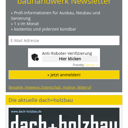
bauhandwerk Newsletter
» Profi-Informationen für Ausbau, Neubau und
Sanierung
» 1 x im Monat
» kostenlos und jederzeit kündbar
Anti-Roboter-Verifizierung
Hier klicken
Friendly
Captcha ⇗
» Jetzt anmelden!
Beispiele, Hinweise: Datenschutz, Analyse, Widerruf
Die aktuelle dach+holzbau