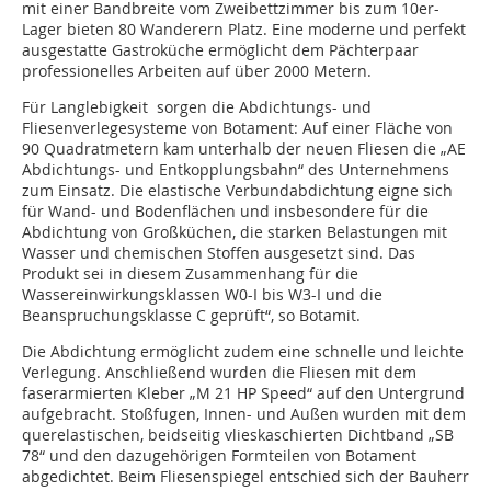
mit einer Bandbreite vom Zweibettzimmer bis zum 10er-
Lager bieten 80 Wanderern Platz. Eine moderne und perfekt
ausgestatte Gastroküche ermöglicht dem Pächterpaar
professionelles Arbeiten auf über 2000 Metern.
Für Langlebigkeit sorgen die Abdichtungs- und
Fliesenverlegesysteme von Botament: Auf einer Fläche von
90 Quadratmetern kam unterhalb der neuen Fliesen die „AE
Abdichtungs- und Entkopplungsbahn“ des Unternehmens
zum Einsatz. Die elastische Verbundabdichtung eigne sich
für Wand- und Bodenflächen und insbesondere für die
Abdichtung von Großküchen, die starken Belastungen mit
Wasser und chemischen Stoffen ausgesetzt sind. Das
Produkt sei in diesem Zusammenhang für die
Wassereinwirkungsklassen W0-I bis W3-I und die
Beanspruchungsklasse C geprüft“, so Botamit.
Die Abdichtung ermöglicht zudem eine schnelle und leichte
Verlegung. Anschließend wurden die Fliesen mit dem
faserarmierten Kleber „M 21 HP Speed“ auf den Untergrund
aufgebracht. Stoßfugen, Innen- und Außen wurden mit dem
querelastischen, beidseitig vlieskaschierten Dichtband „SB
78“ und den dazugehörigen Formteilen von Botament
abgedichtet. Beim Fliesenspiegel entschied sich der Bauherr