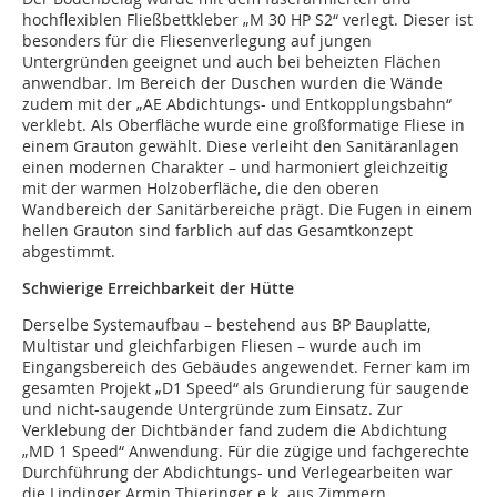
hochflexiblen Fließbettkleber „M 30 HP S2“ verlegt. Dieser ist
besonders für die Fliesenverlegung auf jungen
Untergründen geeignet und auch bei beheizten Flächen
anwendbar. Im Bereich der Duschen wurden die Wände
zudem mit der „AE Abdichtungs- und Entkopplungsbahn“
verklebt. Als Oberfläche wurde eine großformatige Fliese in
einem Grauton gewählt. Diese verleiht den Sanitäranlagen
einen modernen Charakter – und harmoniert gleichzeitig
mit der warmen Holzoberfläche, die den oberen
Wandbereich der Sanitärbereiche prägt. Die Fugen in einem
hellen Grauton sind farblich auf das Gesamtkonzept
abgestimmt.
Schwierige Erreichbarkeit der Hütte
Derselbe Systemaufbau – bestehend aus BP Bauplatte,
Multistar und gleichfarbigen Fliesen – wurde auch im
Eingangsbereich des Gebäudes angewendet. Ferner kam im
gesamten Projekt „D1 Speed“ als Grundierung für saugende
und nicht-saugende Untergründe zum Einsatz. Zur
Verklebung der Dichtbänder fand zudem die Abdichtung
„MD 1 Speed“ Anwendung. Für die zügige und fachgerechte
Durchführung der Abdichtungs- und Verlegearbeiten war
die Lindinger Armin Thieringer e.k. aus Zimmern