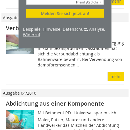
mehr
Friendly
Captcha ⇗
Melden Sie sich jetzt an!
Ausgabe 12/2017
Verbundabdichtung mit Bahnenware
Beispiele, Hinweise: Datenschutz, Analyse,
Widerruf
Als sichere und einfache
Abdichtungslösung für die Fliesenverlegung
in stark beanspruchten Nassräumen hat
sich die Verbundabdichtung als
Bahnenware ­bewährt. Bei Verwendung von
dampfbremsenden...
mehr
Ausgabe 04/2016
Abdichtung aus einer Komponente
Mit Botament RD1 Universal sparen sich
Maler, Putzer, Maurer und andere
Handwerker das Mischen der Abdichtung