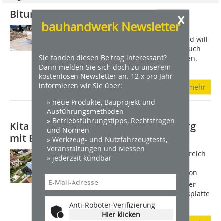
Bitumfreie Abdichtung von Botament
x
bauhandwerk Newsletter
Die Abdichtung von erdberührten
Bodenplatten im Neubau oder Bestand will
professionell und fachgerecht, aber auch
Sie fanden diesen Beitrag interessant?
schnell und einfach ausgeführt werden.
Dann melden Sie sich doch zu unserem
Doch die...
kostenlosen Newsletter an. 12 x pro Jahr
informieren wir Sie über:
mehr
» neue Produkte, Bauprojekt und
Ausführungsmethoden
» Betriebsführungstipps, Rechtsfragen
Kita in Holzbau in Baden-Württemberg
und Normen
mit Botament abgedichtet
» Werkzeug- und Nutzfahrzeugtests,
Veranstaltungen und Messen
Beim Bau der Kita stand der Sockelbereich
» jederzeit kündbar
besonders im Fokus. Mit der
Reaktivabdichtung RD2 The Green 1 von
Botament konnte der Übergang von der
Holzkonstruktion zur Betongründungsplatte
trotz...
Anti-Roboter-Verifizierung
Hier klicken