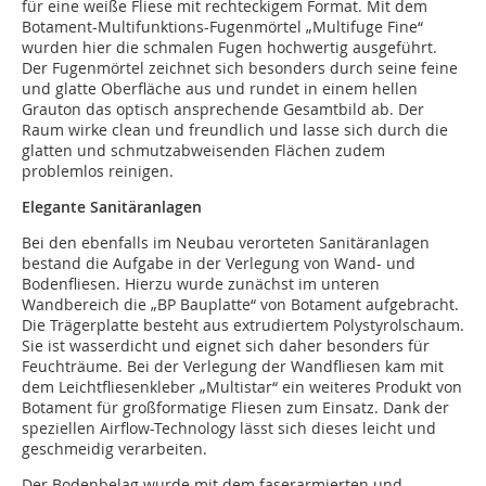
für eine weiße Fliese mit rechteckigem Format. Mit dem
Botament-Multifunktions-Fugenmörtel „Multifuge Fine“
wurden hier die schmalen Fugen hochwertig ausgeführt.
Der Fugenmörtel zeichnet sich besonders durch seine feine
und glatte Oberfläche aus und rundet in einem hellen
Grauton das optisch ansprechende Gesamtbild ab. Der
Raum wirke clean und freundlich und lasse sich durch die
glatten und schmutzabweisenden Flächen zudem
problemlos reinigen.
Elegante Sanitäranlagen
Bei den ebenfalls im Neubau verorteten Sanitäranlagen
bestand die Aufgabe in der Verlegung von Wand- und
Bodenfliesen. Hierzu wurde zunächst im unteren
Wandbereich die „BP Bauplatte“ von Botament aufgebracht.
Die Trägerplatte besteht aus extrudiertem Polystyrolschaum.
Sie ist wasserdicht und eignet sich daher besonders für
Feuchträume. Bei der Verlegung der Wandfliesen kam mit
dem Leichtfliesenkleber „Multistar“ ein weiteres Produkt von
Botament für großformatige Fliesen zum Einsatz. Dank der
speziellen Airflow-Technology lässt sich dieses leicht und
geschmeidig verarbeiten.
Der Bodenbelag wurde mit dem faserarmierten und