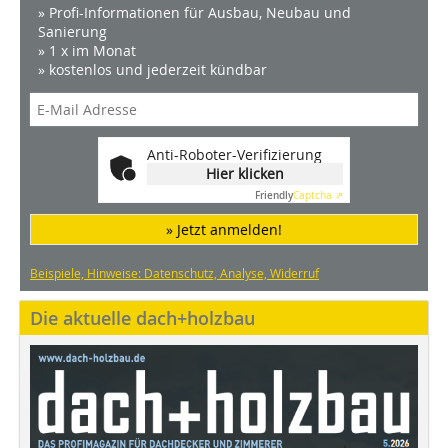
» Profi-Informationen für Ausbau, Neubau und
Sanierung
» 1 x im Monat
» kostenlos und jederzeit kündbar
Anti-Roboter-Verifizierung
Hier klicken
Friendly
Captcha ⇗
» Jetzt anmelden!
Beispiele, Hinweise: Datenschutz, Analyse, Widerruf
Die aktuelle dach+holzbau