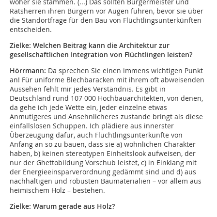
woher sie stammen. (...) Das sollten Bürgermeister und
Ratsherren ihren Bürgern vor Augen führen, bevor sie über
die Standortfrage für den Bau von Flüchtlingsunterkünften
entscheiden.
Zielke: Welchen Beitrag kann die Architektur zur
gesellschaftlichen Integration von Flüchtlingen leisten?
Hörrmann:
Da sprechen Sie einen immens wichtigen Punkt
an! Für uniforme Blechbaracken mit ihrem oft abweisenden
Aussehen fehlt mir jedes Verständnis. Es gibt in
Deutschland rund 107 000 Hochbauarchitekten, von denen,
da gehe ich jede Wette ein, jeder einzelne etwas
Anmutigeres und Ansehnlicheres zustande bringt als diese
einfallslosen Schuppen. Ich plädiere aus innerster
Überzeugung dafür, auch Flüchtlingsunterkünfte von
Anfang an so zu bauen, dass sie a) wohnlichen Charakter
haben, b) keinen stereotypen Einheitslook aufweisen, der
nur der Ghettobildung Vorschub leistet, c) in Einklang mit
der Energieeinsparverordnung gedämmt sind und d) aus
nachhaltigen und robusten Baumaterialien – vor allem aus
heimischem Holz – bestehen.
Zielke: Warum gerade aus Holz?