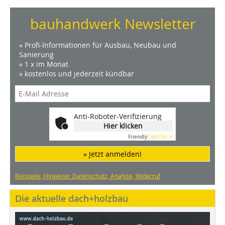
bauhandwerk Newsletter
» Profi-Informationen für Ausbau, Neubau und
Sanierung
» 1 x im Monat
» kostenlos und jederzeit kündbar
Anti-Roboter-Verifizierung
Hier klicken
Friendly
Captcha ⇗
» Jetzt anmelden!
Beispiele, Hinweise: Datenschutz, Analyse, Widerruf
Die aktuelle dach+holzbau