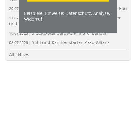
Asbest ist Todesursache Nummer Eins am Bau
20.07.2026 |
Beispiele, Hinweise: Datenschutz, Analyse,
Baustellenüberwachung mit Kameratürmen
13.07.2026 |
Widerruf
und Künstlicher Intelligenz
SiGeKo-Standardwerk in drei Bänden
10.07.2026 |
Stihl und Kärcher starten Akku-Allianz
08.07.2026 |
Alle News