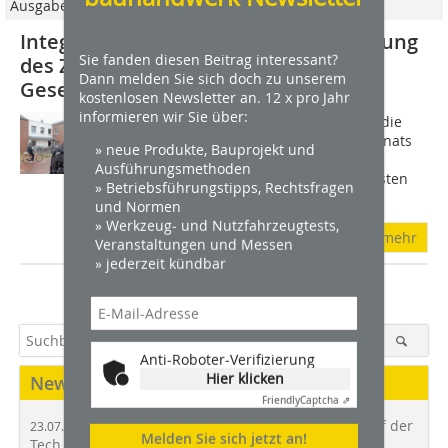
Ausgabe 05/2016
Integration der Flüchtlinge und Stärkung
Sie fanden diesen Beitrag interessant?
des Zusammenhalts in unserer
Dann melden Sie sich doch zu unserem
Gesellschaft
kostenlosen Newsletter an. 12 x pro Jahr
informieren wir Sie über:
Flüchtlingsunterkünfte in Ahaus und die
Architekturbiennale, die Ende des Monats
» neue Produkte, Bauprojekt und
in Venedig eröffnet wird, haben mehr
Ausführungsmethoden
miteinander zu tun, als es auf den ersten
» Betriebsführungstipps, Rechtsfragen
Blick scheint. Denn in diesem Jahr...
und Normen
» Werkzeug- und Nutzfahrzeugtests,
mehr
Veranstaltungen und Messen
» jederzeit kündbar
Anti-Roboter-Verifizierung
Hier klicken
News
Friendly
Captcha ⇗
Bundesbauministerin Verena Hubertz auf der
23.07.2026 |
Melden Sie sich jetzt an!
Tech in Construction 2026 in Berlin