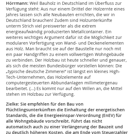
Hörrmann:
Weil Bauholz in Deutschland im Überfluss zur
Verfügung steht: Aus nur einem Drittel der Holzernte eines
Jahres lassen sich alle Neubauten errichten, die wir in
Deutschland brauchen! Zudem sind Holzunterkünfte
unterm Strich viel preiswerter als die extrem
energieaufwändig produzierten Metallcontainer. Ein
weiteres wichtiges Argument dafür ist die Möglichkeit zur
modularen Vorfertigung von Wand- und Deckenelementen
aus Holz. Man braucht sie auf der Baustelle nur noch mit
ein paar Handgriffen zu einem vollwertigen Wohngebäude
zu verbinden. Der Holzbau ist heute schneller und genauer,
als sich die meisten Bundesbürger vorstellen können: Die
„typische deutsche Zimmerei“ ist längst ein kleines High-
Tech-Unternehmen, das Holzelemente auf
computergesteuerten Abbundanlagen millimetergenau
bearbeitet. (...) Es kommt nur auf den Willen an, die Mittel
stehen im Holzbau zur Verfügung.
Zielke: Sie empfehlen für den Bau von
Flüchtlingsunterkünften die Einhaltung der energetischen
Standards, die die Energieeinspar-Verordnung (EnEV) für
alle Wohngebäude vorschreibt. Führt das nicht
automatisch auch zu einer Verlängerung der Bauzeit und
zu deutlich höheren Kosten, die am Ende vom Steuerzahler