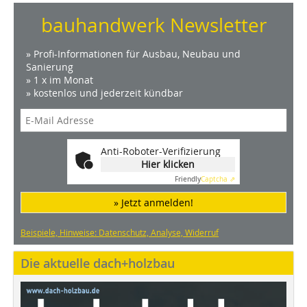
bauhandwerk Newsletter
» Profi-Informationen für Ausbau, Neubau und
Sanierung
» 1 x im Monat
» kostenlos und jederzeit kündbar
Anti-Roboter-Verifizierung
Hier klicken
Friendly
Captcha ⇗
» Jetzt anmelden!
Beispiele, Hinweise: Datenschutz, Analyse, Widerruf
Die aktuelle dach+holzbau