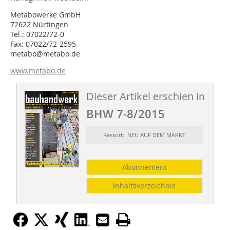
Metabowerke GmbH
72622 Nürtingen
Tel.: 07022/72-0
Fax: 07022/72-2595
metabo@metabo.de
www.metabo.de
Dieser Artikel erschien in
BHW 7-8/2015
Ressort: NEU AUF DEM MARKT
Abonnement
Inhaltsverzeichnis