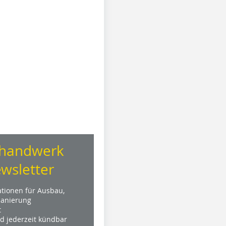
handwerk
wsletter
ationen für Ausbau,
anierung
t
nd jederzeit kündbar