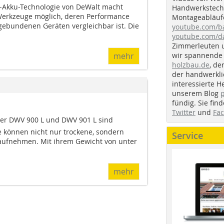
t-Akku-Technologie von DeWalt macht
Handwerkstechn
Werkzeuge möglich, deren Performance
Montageabläufe
lgebundenen Geräten vergleichbar ist. Die
youtube.com/
youtube.com/d
Zimmerleuten 
wir spannende 
mehr
holzbau.de
, de
der handwerkl
interessierte H
unserem Blog
fündig. Sie fi
Twitter
und
Fa
r DWV 900 L und DWV 901 L sind
ie können nicht nur trockene, sondern
Service
aufnehmen. Mit ihrem Gewicht von unter
mehr