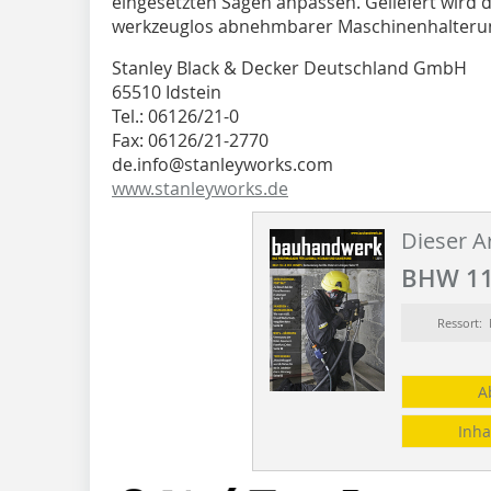
eingesetzten Sägen anpassen. Geliefert wird d
werkzeuglos abnehmbarer Maschinenhalteru
Stanley Black & Decker Deutschland GmbH
65510 Idstein
Tel.: 06126/21-0
Fax: 06126/21-2770
de.info@stanleyworks.com
www.stanleyworks.de
Dieser Ar
BHW 11
Ressort
A
Inha