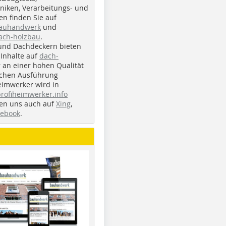
iken, Verarbeitungs- und
n finden Sie auf
bauhandwerk
und
ach-holzbau
.
und Dachdeckern bieten
Inhalte auf
dach-
r an einer hohen Qualität
ichen Ausführung
eimwerker wird in
profiheimwerker.info
nden uns auch auf
Xing
,
cebook
.