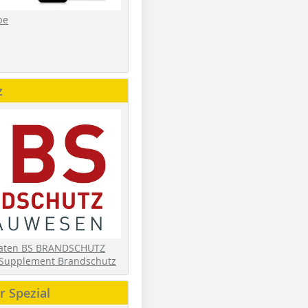
be
z
daten BS BRANDSCHUTZ
Supplement Brandschutz
 Spezial