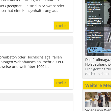
k geeignet. Sie sind in Schwarz oder
esser hat eine Klingenhalterung aus
mehr
Porenbeton oder Hochlochziegel fallen
Das Profimagaz
hossigen Wohnhauses an, mehr als 600
Holzbauhandwe
uweise und weit über 1000 bei
Hier geht es zu
..
dach+holzbau.
mehr
Weitere Me
Videos von Wer