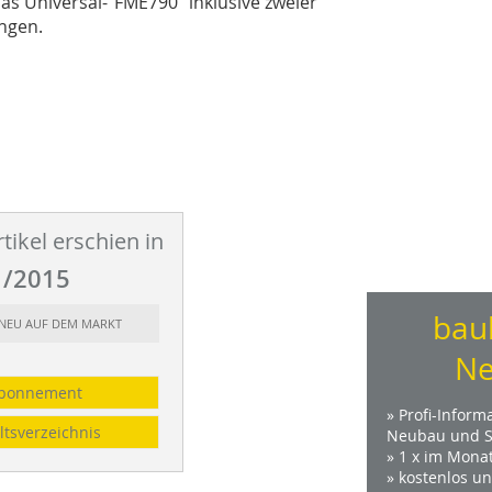
as Universal-“FME790“ inklusive zweier
ngen.
tikel erschien in
/2015
bau
: NEU AUF DEM MARKT
Ne
bonnement
» Profi-Inform
ltsverzeichnis
Neubau und S
» 1 x im Mona
» kostenlos u