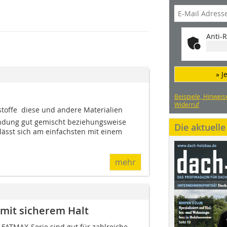
Anti-R
» J
Beispiele, Hinweis
Widerruf
stoffe  diese und andere Materialien
ndung gut gemischt beziehungsweise
Die aktuell
lässt sich am einfachsten mit einem
mehr
mit sicherem Halt
FATMAX-Serie sind gut für zahlreiche