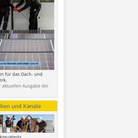
in für das Dach- und
rk.
r aktuellen Ausgabe der
dien und Kanäle
kzeugtests,