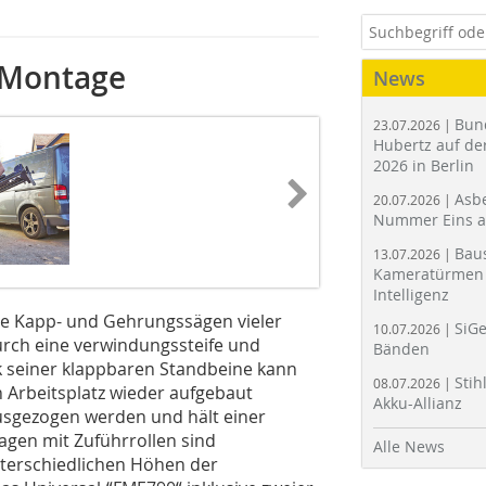
e Montage
News
Bun
23.07.2026 |
Hubertz auf der
2026 in Berlin
Asbe
20.07.2026 |
Nummer Eins 
Bau
13.07.2026 |
Kameratürmen 
Intelligenz
wie Kapp- und Gehrungssägen vieler
SiGe
10.07.2026 |
durch eine verwindungssteife und
Bänden
k seiner klappbaren Standbeine kann
Stih
08.07.2026 |
 Arbeitsplatz wieder aufgebaut
Akku-Allianz
usgezogen werden und hält einer
agen mit Zuführrollen sind
Alle News
nterschiedlichen Höhen der