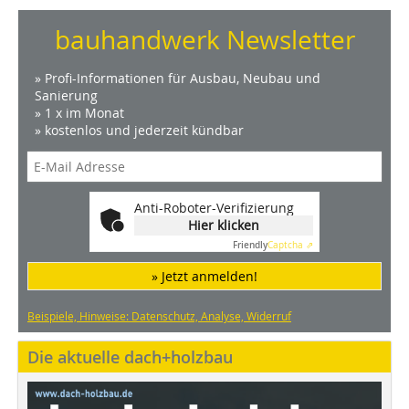
bauhandwerk Newsletter
» Profi-Informationen für Ausbau, Neubau und
Sanierung
» 1 x im Monat
» kostenlos und jederzeit kündbar
Anti-Roboter-Verifizierung
Hier klicken
Friendly
Captcha ⇗
» Jetzt anmelden!
Beispiele, Hinweise: Datenschutz, Analyse, Widerruf
Die aktuelle dach+holzbau