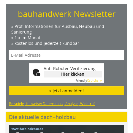
bauhandwerk Newsletter
» Profi-Informationen für Ausbau, Neubau und
Sanierung
» 1 x im Monat
» kostenlos und jederzeit kündbar
Anti-Roboter-Verifizierung
Hier klicken
Friendly
Captcha ⇗
» Jetzt anmelden!
Beispiele, Hinweise: Datenschutz, Analyse, Widerruf
Die aktuelle dach+holzbau