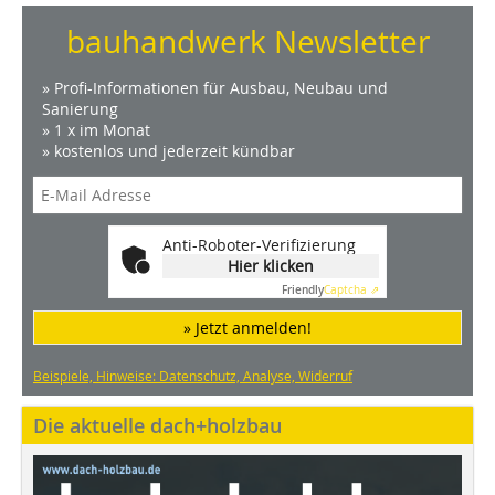
bauhandwerk Newsletter
» Profi-Informationen für Ausbau, Neubau und
Sanierung
» 1 x im Monat
» kostenlos und jederzeit kündbar
Anti-Roboter-Verifizierung
Hier klicken
Friendly
Captcha ⇗
» Jetzt anmelden!
Beispiele, Hinweise: Datenschutz, Analyse, Widerruf
Die aktuelle dach+holzbau