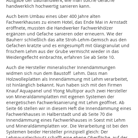
Ausgabe der bauhandwerk, wie man solche Gefache
handwerklich hochwertig sanieren kann.
Auch beim Umbau eines über 400 Jahre alten
Fachwerkhauses zu einem Hotel, das Ende Mai in Arnstadt
eröffnete, mussten die Handwerker Fachwerkhölzer
ergänzen und Gefache sanieren oder erneuern. Wie der
Bauherr schließlich das alte Stroh-Lehm-Gemisch aus den
Gefachen kratzte und es eingesumpft mit Glasgranulat und
frischem Lehm aus der Grube vermischt wieder in das
Weidengeflecht einbrachte, erfahren Sie ab Seite 10.
Auch die Hersteller mineralischer Innendämmungen
widmen sich nun dem Baustoff Lehm. Dass man
Holzwolleplatten als Innendämmung mit Lehm verarbeitet,
ist hinlänglich bekannt. Nun haben sich mit den Firmen
Knauf Aquapanel und Ytong Multipor auch zwei Hersteller
von Mineraldämmplatten mit eigenen Systemen der
energetischen Fachwerksanierung mit Lehm geöffnet. Ab
Seite 66 stellen wir in diesem Heft die Innendämmung eines
Fachwerkhauses in Halberstadt und ab Seite 70 die
Innendämmung eines Fachwerkhauses in Soest mit Lehm
und Mineraldämmplatten vor. Die Verarbeitung ist bei den
Systemen beider Hersteller prinzipiell gleich: Der
Lehmausgleichputz schafft eine ebene Oberfläche, auf der