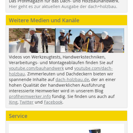
Das Profimagazin für das Dach- und Holzbauhandwerk.
Hier geht es zur aktuellen Ausgabe der dach+holzbau.
Weitere Medien und Kanäle
Videos von Werkzeugtests, Handwerkstechniken,
Verarbeitungs- und Montageabläufen finden Sie auf
youtube.com/bauhandwerk
und
youtube.com/dach-
holzbau
. Zimmerleuten und Dachdeckern bieten wir
spannende Inhalte auf
dach-holzbau.de
, der an einer
hohen Qualität der handwerklichen Ausführung
interessierte Heimwerker wird in unserem Blog
profiheimwerker.info
fündig. Sie finden uns auch auf
Xing
,
Twitter
und
Facebook
.
Service