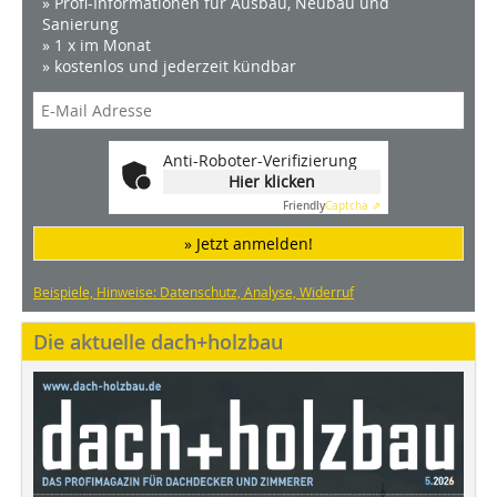
» Profi-Informationen für Ausbau, Neubau und
Sanierung
» 1 x im Monat
» kostenlos und jederzeit kündbar
Anti-Roboter-Verifizierung
Hier klicken
Friendly
Captcha ⇗
» Jetzt anmelden!
Beispiele, Hinweise: Datenschutz, Analyse, Widerruf
Die aktuelle dach+holzbau