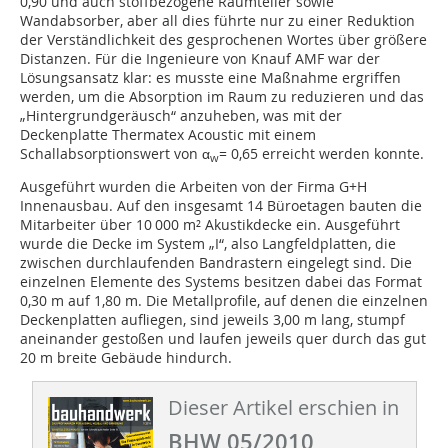
0,90 und auch stoffbezogene Raumteiler sowie
Wandabsorber, aber all dies führte nur zu einer Reduktion
der Verständlichkeit des gesprochenen Wortes über größere
Distanzen. Für die Ingenieure von Knauf AMF war der
Lösungsansatz klar: es musste eine Maßnahme ergriffen
werden, um die Absorption im Raum zu reduzieren und das
„Hintergrundgeräusch“ anzuheben, was mit der
Deckenplatte Thermatex Acoustic mit einem
Schallabsorptionswert von α
= 0,65 erreicht werden konnte.
w
Ausgeführt wurden die Arbeiten von der Firma G+H
Innenausbau. Auf den insgesamt 14 Büroetagen bauten die
Mitarbeiter über 10 000 m² Akustikdecke ein. Ausgeführt
wurde die Decke im System „I“, also Langfeldplatten, die
zwischen durchlaufenden Bandrastern eingelegt sind. Die
einzelnen Elemente des Systems besitzen dabei das Format
0,30 m auf 1,80 m. Die Metallprofile, auf denen die einzelnen
Deckenplatten aufliegen, sind jeweils 3,00 m lang, stumpf
aneinander gestoßen und laufen jeweils quer durch das gut
20 m breite Gebäude hindurch.
Dieser Artikel erschien in
BHW 05/2010