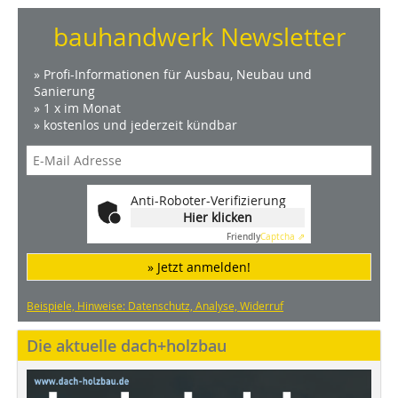
bauhandwerk Newsletter
» Profi-Informationen für Ausbau, Neubau und
Sanierung
» 1 x im Monat
» kostenlos und jederzeit kündbar
Anti-Roboter-Verifizierung
Hier klicken
Friendly
Captcha ⇗
» Jetzt anmelden!
Beispiele, Hinweise: Datenschutz, Analyse, Widerruf
Die aktuelle dach+holzbau