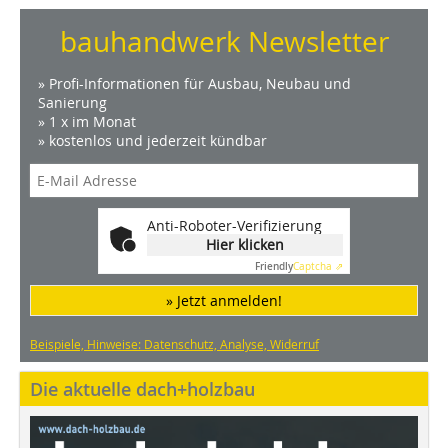
bauhandwerk Newsletter
» Profi-Informationen für Ausbau, Neubau und
Sanierung
» 1 x im Monat
» kostenlos und jederzeit kündbar
Anti-Roboter-Verifizierung
Hier klicken
Friendly
Captcha ⇗
» Jetzt anmelden!
Beispiele, Hinweise: Datenschutz, Analyse, Widerruf
Die aktuelle dach+holzbau