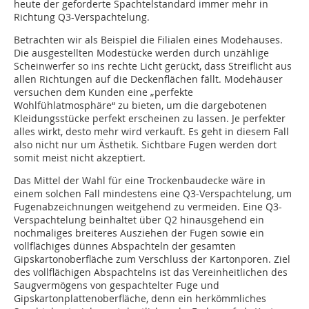
heute der geforderte Spachtelstandard immer mehr in
Richtung Q3-Verspachtelung.
Betrachten wir als Beispiel die Filialen eines Modehauses.
Die ausgestellten Modestücke werden durch unzählige
Scheinwerfer so ins rechte Licht gerückt, dass Streiflicht aus
allen Richtungen auf die Deckenflächen fällt. Modehäuser
versuchen dem Kunden eine „perfekte
Wohlfühlatmosphäre“ zu bieten, um die dargebotenen
Kleidungsstücke perfekt erscheinen zu lassen. Je perfekter
alles wirkt, desto mehr wird verkauft. Es geht in diesem Fall
also nicht nur um Ästhetik. Sichtbare Fugen werden dort
somit meist nicht akzeptiert.
Das Mittel der Wahl für eine Trockenbaudecke wäre in
einem solchen Fall mindestens eine Q3-Verspachtelung, um
Fugenabzeichnungen weitgehend zu vermeiden. Eine Q3-
Verspachtelung beinhaltet über Q2 hinausgehend ein
nochmaliges breiteres Ausziehen der Fugen sowie ein
vollflächiges dünnes Abspachteln der gesamten
Gipskartonoberfläche zum Verschluss der Kartonporen. Ziel
des vollflächigen Abspachtelns ist das Vereinheitlichen des
Saugvermögens von gespachtelter Fuge und
Gipskartonplattenoberfläche, denn ein herkömmliches