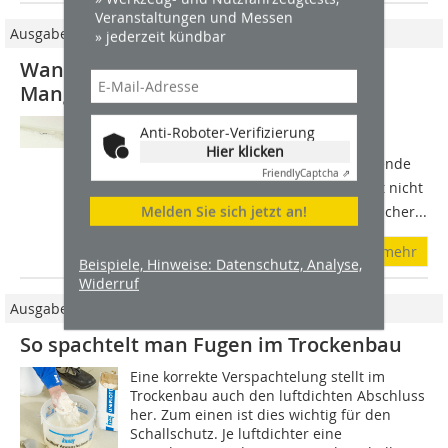
Veranstaltungen und Messen
Ausgabe 09/2018
» jederzeit kündbar
Wann ist eine Unregelmäßigkeit ein
Mangel?
Die Ablehnung der Fehlerbeseitigung
Anti-Roboter-Verifizierung
seitens des Verkäufers, mit dem
Hier klicken
allgemeinen Hinweis auf hinzunehmende
Friendly
Captcha ⇗
Unregelmäßigkeiten bei Gebäuden ist nicht
Melden Sie sich jetzt an!
zu akzeptieren, da dies kein erforderlicher...
mehr
Beispiele, Hinweise: Datenschutz, Analyse,
Widerruf
Ausgabe 03/2018
So spachtelt man Fugen im Trockenbau
Eine korrekte Verspachtelung stellt im
Trockenbau auch den luftdichten Abschluss
her. Zum einen ist dies wichtig für den
Schallschutz. Je luftdichter eine