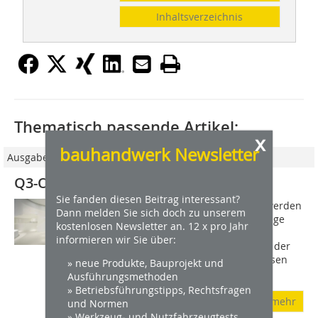
Inhaltsverzeichnis
Thematisch passende Artikel:
x
bauhandwerk Newsletter
Ausgabe 06/2011
Q3-Oberflächen leicht gemacht
Sie fanden diesen Beitrag interessant?
Statt einer Standardverspachtelung werden
Dann melden Sie sich doch zu unserem
im Trockenbau zunehmend hochwertige
kostenlosen Newsletter an. 12 x pro Jahr
Q3-Oberflächen gefordert.
informieren wir Sie über:
Trockenbaubetriebe sind deshalb auf der
Suche nach neuen Techniken, um diesen
» neue Produkte, Bauprojekt und
Anspruch schnell...
Ausführungsmethoden
» Betriebsführungstipps, Rechtsfragen
mehr
und Normen
» Werkzeug- und Nutzfahrzeugtests,