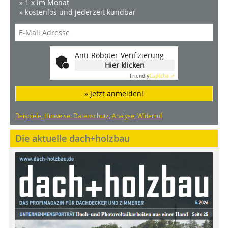
» 1 x im Monat
» kostenlos und jederzeit kündbar
Anti-Roboter-Verifizierung
Hier klicken
Friendly
Captcha ⇗
» Jetzt anmelden!
Beispiele, Hinweise: Datenschutz, Analyse, Widerruf
Die aktuelle dach+holzbau