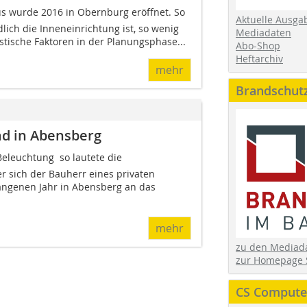
s wurde 2016 in Obernburg eröffnet. So
Aktuelle Ausga
ich die Inneneinrichtung ist, so wenig
Mediadaten
stische Faktoren in der Planungsphase...
Abo-Shop
Heftarchiv
mehr
Brandschut
d in Abensberg
eleuchtung  so lautete die
r sich der Bauherr eines privaten
genen Jahr in Abensberg an das
mehr
zu den Media
zur Homepage 
CS Computer