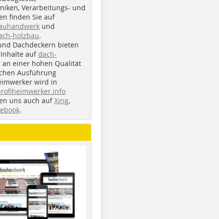
iken, Verarbeitungs- und
n finden Sie auf
bauhandwerk
und
ach-holzbau
.
und Dachdeckern bieten
Inhalte auf
dach-
r an einer hohen Qualität
ichen Ausführung
eimwerker wird in
profiheimwerker.info
nden uns auch auf
Xing
,
cebook
.