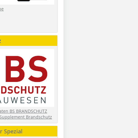
be
z
daten BS BRANDSCHUTZ
Supplement Brandschutz
 Spezial