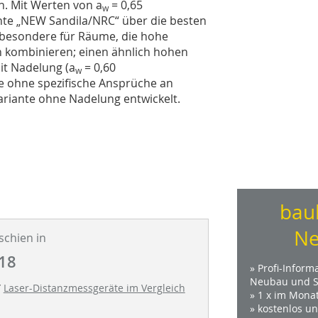
. Mit Werten von a
= 0,65
w
ante „NEW Sandila/NRC“ über die besten
sbesondere für Räume, die hohe
n kombinieren; einen ähnlich hohen
it Nadelung (a
= 0,60
w
ie ohne spezifische Ansprüche an
iante ohne Nadelung entwickelt.
bau
Ne
schien in
18
» Profi-Inform
Neubau und S
T
Laser-Distanzmessgeräte im Vergleich
» 1 x im Mona
» kostenlos u