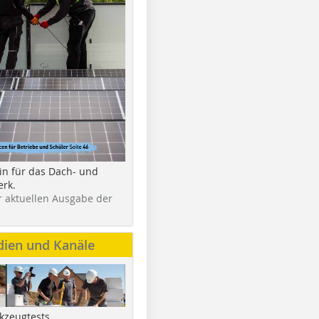
in für das Dach- und
rk.
r aktuellen Ausgabe der
dien und Kanäle
kzeugtests,