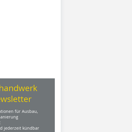
handwerk
wsletter
ationen für Ausbau,
anierung
t
nd jederzeit kündbar