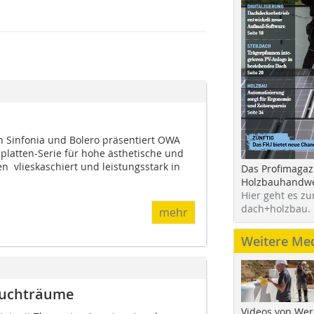
 Sinfonia und Bolero präsentiert OWA
platten-Serie für hohe ästhetische und
  vlieskaschiert und leistungsstark in
Das Profimagaz
Holzbauhandwe
Hier geht es zu
dach+holzbau.
mehr
Weitere Me
euchträume
Videos von Wer