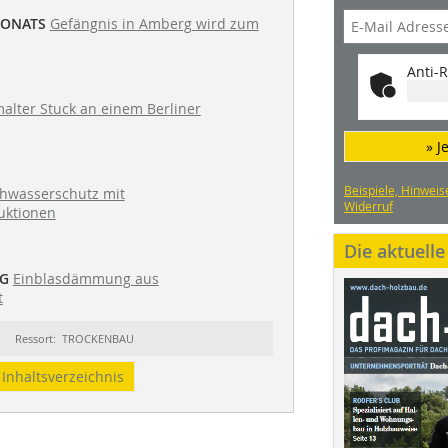
MONATS
Gefängnis in Amberg wird zum
Anti-R
alter Stuck an einem Berliner
» J
Beispiele, Hinweis
hwasserschutz mit
Widerruf
uktionen
Die aktuell
G
Einblasdämmung aus
t
Ressort: TROCKENBAU
Inhaltsverzeichnis