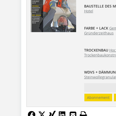
BAUSTELLE DES 
Hotel
FARBE + LACK
Gem
Gründerzeithaus
TROCKENBAU
Hoc
Trockenbaukonstr
WDVS + DÄMMUN
Steinwollegranula
Abonnement