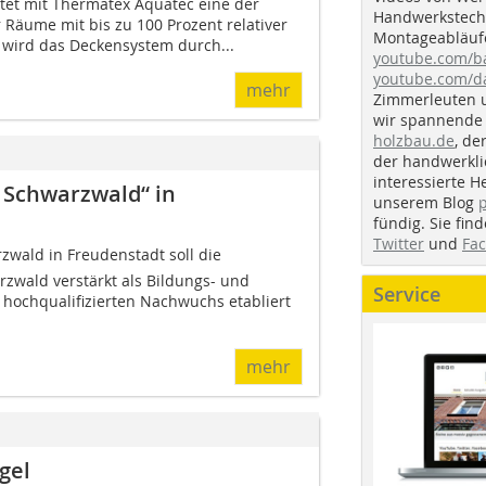
tet mit Thermatex Aquatec eine der
Handwerkstechn
r Räume mit bis zu 100 Prozent relativer
Montageabläufe
t wird das Deckensystem durch...
youtube.com/
youtube.com/d
mehr
Zimmerleuten 
wir spannende 
holzbau.de
, de
der handwerkl
interessierte H
 Schwarzwald“ in
unserem Blog
fündig. Sie fi
Twitter
und
Fa
wald in Freudenstadt soll die
rzwald verstärkt als Bildungs- und
Service
 hochqualifizierten Nachwuchs etabliert
mehr
gel