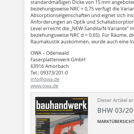
standardmäßigen Dicke von 15 mm angeboten
beziehungsweise NRC = 0,75 verfügt die Vari
Absorptionseigenschaften und eignet sich in
Anforderungen an Optik und Schall­absorptio
Level erreicht die „NEW-Sandila/N-Variante“ m
beziehungsweise NRC d = 0,65). Für Räume, d
Raumakustik auskommen, wurde auch eine Var
OWA – Odenwald
Faserplattenwerk GmbH
63916 Amorbach
Tel.: 09373/201-0
info@owa.de
www.owa.de
Dieser Artikel er
BHW 03/20
MARKTÜBERSICH