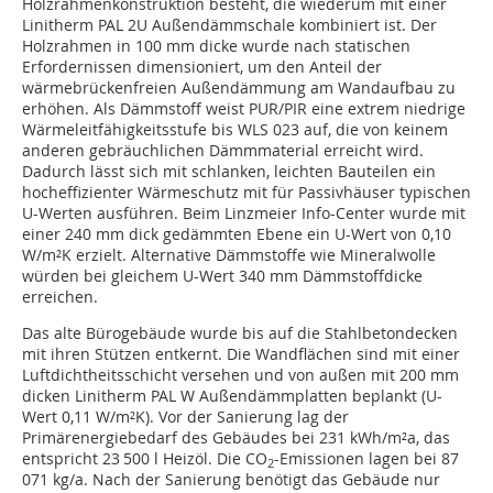
Holzrahmenkonstruktion besteht, die wiederum mit einer
Linitherm PAL 2U Außendämmschale kombiniert ist. Der
Holzrahmen in 100 mm dicke wurde nach statischen
Erfordernissen dimensioniert, um den Anteil der
wärmebrückenfreien Außendämmung am Wandaufbau zu
erhöhen. Als Dämmstoff weist PUR/PIR eine extrem niedrige
Wärmeleitfähigkeitsstufe bis WLS 023 auf, die von keinem
anderen gebräuchlichen Dämmmaterial erreicht wird.
Dadurch lässt sich mit schlanken, leichten Bauteilen ein
hocheffizienter Wärmeschutz mit für Passivhäuser typischen
U-Werten ausführen. Beim Linzmeier Info-Center wurde mit
einer 240 mm dick gedämmten Ebene ein U-Wert von 0,10
W/m²K erzielt. Alternative Dämmstoffe wie Mineralwolle
würden bei gleichem U-Wert 340 mm Dämmstoffdicke
erreichen.
Das alte Bürogebäude wurde bis auf die Stahlbetondecken
mit ihren Stützen entkernt. Die Wandflächen sind mit einer
Luftdichtheitsschicht versehen und von außen mit 200 mm
dicken Linitherm PAL W Außendämmplatten beplankt (U-
Wert 0,11 W/m²K). Vor der Sanierung lag der
Primärenergiebedarf des Gebäudes bei 231 kWh/m²a, das
entspricht 23 500 l Heizöl. Die CO
-Emissionen lagen bei 87
2
071 kg/a. Nach der Sanierung benötigt das Gebäude nur