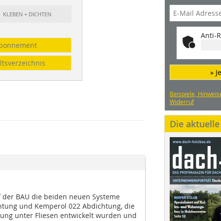
: KLEBEN + DICHTEN
Anti-R
bonnement
ltsverzeichnis
» J
Beispiele, Hinweis
Widerruf
Die aktuell
f der BAU die beiden neuen Systeme
tung und Kemperol 022 Abdichtung, die
itung unter Fliesen entwickelt wurden und