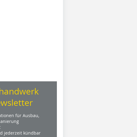
handwerk
wsletter
ationen für Ausbau,
anierung
t
nd jederzeit kündbar