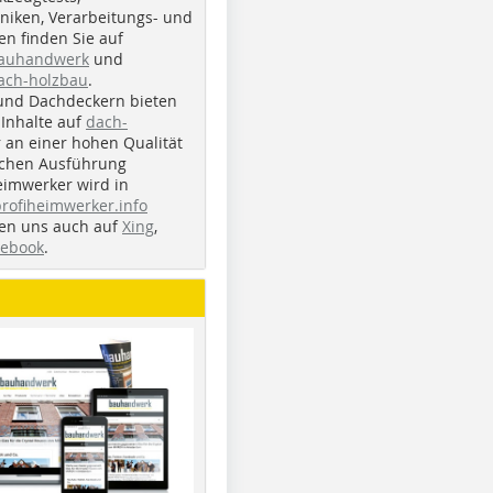
iken, Verarbeitungs- und
n finden Sie auf
bauhandwerk
und
ach-holzbau
.
und Dachdeckern bieten
Inhalte auf
dach-
r an einer hohen Qualität
ichen Ausführung
eimwerker wird in
profiheimwerker.info
nden uns auch auf
Xing
,
cebook
.