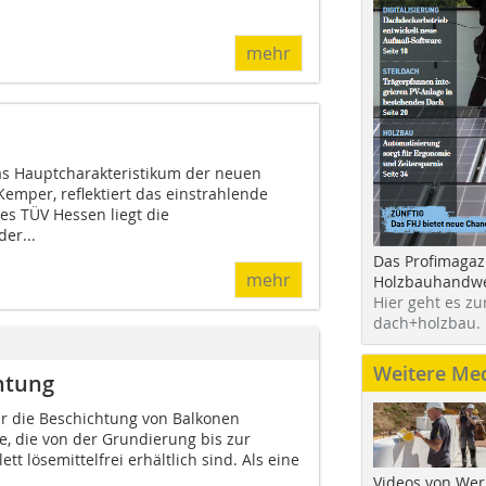
mehr
as Hauptcharakteristikum der neuen
 Kemper, reflektiert das einstrahlende
des TÜV Hessen liegt die
er...
Das Profimagaz
mehr
Holzbauhandwe
Hier geht es zu
dach+holzbau.
Weitere Me
htung
ür die Beschichtung von Balkonen
e, die von der Grundierung bis zur
t lösemittelfrei erhältlich sind. Als eine
Videos von Wer