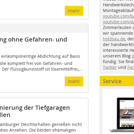
Handwerkstechn
Montageabläufe
mehr
youtube.com/
youtube.com/d
Zimmerleuten 
wir spannende 
ng ohne Gefahren- und
holzbau.de
, de
der handwerkl
interessierte H
unserem Blog
eine einkomponentige Abdichtung auf Basis
fündig. Sie fi
die komplett frei von Gefahren- und
Twitter
und
Fa
Der Flüssigkunststoff ist lösemittelfrei,...
Service
mehr
nierung der Tiefgaragen
llen
Hamburger Deichtorhallen genießen nicht
hohes Ansehen. Die beiden ehemaligen