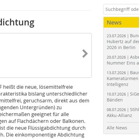
bdichtung
News
Bun
23.07.2026 |
Hubertz auf der
2026 in Berlin
Asbe
20.07.2026 |
Nummer Eins 
Bau
13.07.2026 |
Kameratürmen 
Intelligenz
 heißt die neue, lösemittelfreie
rakteristika bislang unterschiedlicher
SiGe
10.07.2026 |
Bänden
emittelfrei, geruchsarm, direkt aus dem
augenden Untergründen) zu
Stih
08.07.2026 |
leichermaßen geeignet für alle
Akku-Allianz
gen auf Flachdächern oder Balkonen.
 ist die neue Flüssigabdichtung durch
Alle News
ich. Die einkomponentige Abdichtung