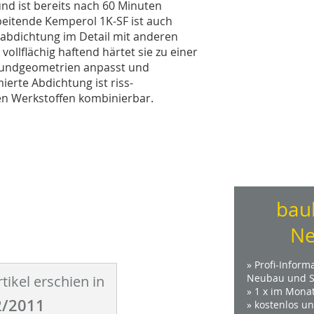
und ist bereits nach 60 Minuten
rbeitende Kemperol 1K-SF ist auch
igabdichtung im Detail mit anderen
vollflächig haftend härtet sie zu einer
rgrundgeometrien anpasst und
erte Abdichtung ist riss-
en Werkstoffen kombinierbar.
bau
Ne
» Profi-Inform
Neubau und S
tikel erschien in
» 1 x im Mona
/2011
» kostenlos u