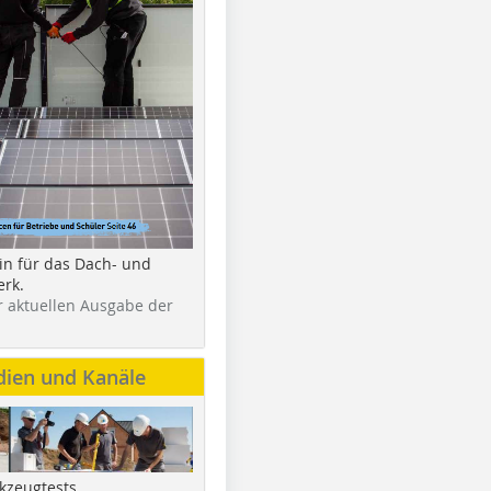
in für das Dach- und
rk.
r aktuellen Ausgabe der
dien und Kanäle
kzeugtests,