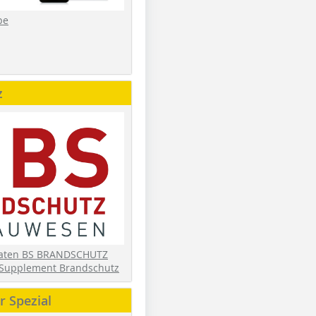
be
z
daten BS BRANDSCHUTZ
Supplement Brandschutz
 Spezial