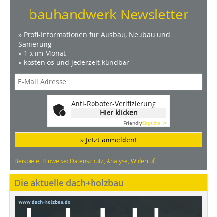
bauhandwerk Newsletter
» Profi-Informationen für Ausbau, Neubau und
Sanierung
» 1 x im Monat
» kostenlos und jederzeit kündbar
Anti-Roboter-Verifizierung
Hier klicken
Friendly
Captcha ⇗
» Jetzt anmelden!
Beispiele, Hinweise: Datenschutz, Analyse, Widerruf
Die aktuelle dach+holzbau