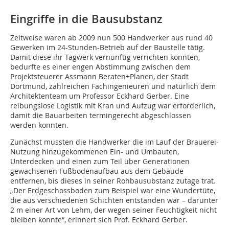
Eingriffe in die Bausubstanz
Zeitweise waren ab 2009 nun 500 Handwerker aus rund 40
Gewerken im 24-Stunden-Betrieb auf der Baustelle tätig.
Damit diese ihr Tagwerk vernünftig verrich­ten konnten,
bedurfte es einer engen Abstimmung zwischen dem
Projektsteuerer Assmann Be­raten+Planen, der Stadt
Dortmund, zahlreichen Fachingenieuren und natürlich dem
Architektenteam um Professor Eckhard Gerber. Eine
reibungslose Logistik mit Kran und Aufzug war erforderlich,
damit die Bauarbeiten termingerecht abgeschlossen
werden konnten.
Zunächst mussten die Handwerker die im Lauf der Brauerei-
Nutzung hinzugekommenen Ein- und Umbauten,
Unterdecken und einen zum Teil über Generationen
gewachsenen Fußbodenaufbau aus dem Gebäude
entfernen, bis dieses in seiner Rohbausubstanz zutage trat.
„Der Erdgeschossboden zum Beispiel war eine Wundertüte,
die aus verschiedenen Schichten entstanden war – darunter
2 m einer Art von Lehm, der wegen seiner Feuchtigkeit nicht
bleiben konnte“, erinnert sich Prof. Eckhard Gerber.