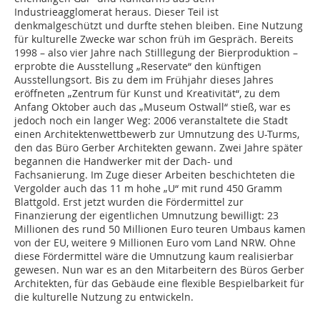
Industrieagglomerat heraus. Dieser Teil ist
denkmalgeschützt und durfte stehen bleiben. Eine Nutzung
für kulturelle Zwecke war schon früh im Gespräch. Bereits
1998 – also vier Jahre nach Stilllegung der Bierproduktion –
erprobte die Ausstellung „Reservate“ den künftigen
Ausstellungsort. Bis zu dem im Frühjahr dieses Jahres
eröffneten „Zentrum für Kunst und Kreativität“, zu dem
Anfang Oktober auch das „Museum Ostwall“ stieß, war es
jedoch noch ein langer Weg: 2006 veranstaltete die Stadt
einen Architektenwettbewerb zur Umnutzung des U-Turms,
den das Büro Gerber Architekten gewann. Zwei Jahre später
begannen die Handwerker mit der Dach- und
Fachsanierung. Im Zuge dieser Arbeiten beschichteten die
Vergolder auch das 11 m hohe „U“ mit rund 450 Gramm
Blattgold. Erst jetzt wurden die Fördermittel zur
Finanzierung der eigentlichen Umnutzung bewilligt: 23
Millionen des rund 50 Millionen Euro teuren Umbaus kamen
von der EU, weitere 9 Millionen Euro vom Land NRW. Ohne
diese Fördermittel wäre die Umnutzung kaum realisierbar
gewesen. Nun war es an den Mitarbeitern des Büros Gerber
Architekten, für das Gebäude eine flexible Bespielbarkeit für
die kulturelle Nutzung zu entwickeln.