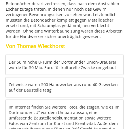
Betondächer derart zerfressen, dass nach dem Abstrahlen
Löcher zutage traten, in denen nur noch das Gewirr
verbogener Bewehrungseisen zu sehen war. Letztendlich
mussten die Betondächer komplett gegen Metalldächer
ersetzt und, mit Schaumglas gedämmt, neu verblecht
werden. Ohne eine Winterbauheizung wären diese Arbeiten
für die Handwerker sicher unerträglich gewesen.
Von Thomas Wieckhorst
Der 56 m hohe U-Turm der Dortmunder Union-Brauerei
wurde für 50 Mio. Euro für kulturelle Zwecke umgebaut
Zeitweise waren 500 Handwerker aus rund 40 Gewerken
auf der Baustelle tätig
Im Internet finden Sie weitere Fotos, die zeigen, wie es im
Dortmunder „U“ vor dem Umbau aussah, eine
umfassende Baustellendokumentation sowie weitere
Fotos vom Zentrum für Kunst und Kreativität. Außerdem
zeigen wir Ihnen einen Film von Ralf Gerski, in dem die