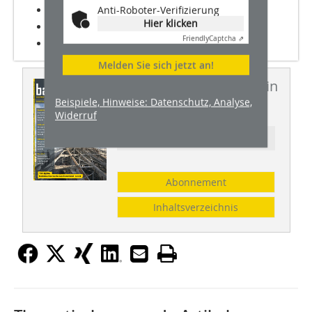
Anti-Roboter-Verifizierung
Ebene 08
Hier klicken
Ebene 09
Friendly
Captcha ⇗
Ebene 10
Melden Sie sich jetzt an!
Dieser Artikel erschien in
Beispiele, Hinweise: Datenschutz, Analyse,
BHW 12/2010
Widerruf
Ressort: BAUSTELLE DES MONATS
Abonnement
Inhaltsverzeichnis