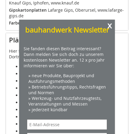
Knauf Gips, Iphofen, www.knauf.de
Gipskartonplatten
Lafarge Gips, Oberursel, www.lafarge-
gips.de
x
Farben
Brillux, Münster, www.brillux.de
bauhandwerk Newsletter
Pläne
Sie fanden diesen Beitrag interessant?
Hier finden Sie die Schnitte und Grundrisse zum
Dann melden Sie sich doch zu unserem
Dortmunder "U".
kostenlosen Newsletter an. 12 x pro Jahr
informieren wir Sie über:
Schnitt 1
Schnitt 2
» neue Produkte, Bauprojekt und
Schnitt 3
Ausführungsmethoden
» Betriebsführungstipps, Rechtsfragen
Erdgeschoss
und Normen
Untergeschoss
» Werkzeug- und Nutzfahrzeugtests,
Ebene 01
Veranstaltungen und Messen
» jederzeit kündbar
Ebene 02
Ebene 03
Ebene 06
Ebene 07