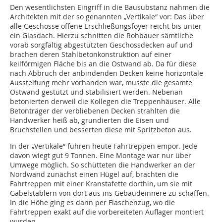
Den wesentlichsten Eingriff in die Bausubstanz nahmen die
Architekten mit der so genannten „Vertikale“ vor: Das über
alle Geschosse offene Erschließungsfoyer reicht bis unter
ein Glasdach. Hierzu schnitten die Rohbauer sämtliche
vorab sorgfältig abgestützten Geschossdecken auf und
brachen deren Stahlbetonkonstruktion auf einer
keilförmigen Fläche bis an die Ostwand ab. Da für diese
nach Abbruch der anbindenden Decken keine horizontale
Aussteifung mehr vorhanden war, musste die gesamte
Ostwand gestützt und stabilisiert werden. Nebenan
betonierten derweil die Kollegen die Treppenhäuser. Alle
Betonträger der verbliebenen Decken strahlten die
Handwerker heiß ab, grundierten die Eisen und
Bruchstellen und besserten diese mit Spritzbeton aus.
In der „Vertikale“ führen heute Fahrtreppen empor. Jede
davon wiegt gut 9 Tonnen. Eine Montage war nur über
Umwege möglich. So schütteten die Handwerker an der
Nordwand zunächst einen Hügel auf, brachten die
Fahrtreppen mit einer Kranstafette dorthin, um sie mit
Gabelstablern von dort aus ins Gebäudeinnere zu schaffen.
In die Höhe ging es dann per Flaschenzug, wo die
Fahrtreppen exakt auf die vorbereiteten Auflager montiert
wurden.