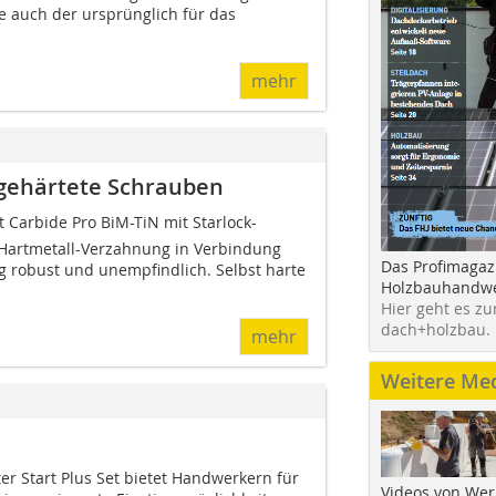
e auch der ursprünglich für das
mehr
h gehärtete Schrauben
 Carbide Pro BiM-TiN mit Starlock-
 Hartmetall-Verzahnung in Verbindung
Das Profimagaz
g robust und unempfindlich. Selbst harte
Holzbauhandwe
Hier geht es zu
dach+holzbau.
mehr
Weitere Me
r Start Plus Set bietet Handwerkern für
Videos von Wer