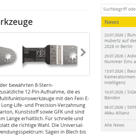
erkzeuge
News
Bun
23.07.2026 |
Hubertz auf der
2026 in Berlin
Asbe
20.07.2026 |
Nummer Eins 
Bau
13.07.2026 |
Kameratürmen 
Intelligenz
 der bewährten 8-Stern-
zusätzliche 12-Pin-Aufnahme, die es
SiGe
10.07.2026 |
Bänden
Multifunktionswerkzeuge mit den Fein E-
, Long-Life- und Precision-Verzahnung
Stih
08.07.2026 |
karton, Kunststoff sowie GFK und sind
Akku-Allianz
 Länge erhältlich. Für schnelle und
blatt die richtige Wahl. Die Universal-
Alle News
wendungsspektrum: Sägen in Blech bis