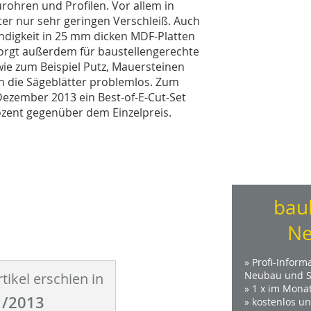
rohren und Profilen. Vor allem in
ter nur sehr geringen Verschleiß. Auch
indigkeit in 25 mm dicken MDF-Platten
 sorgt außerdem für baustellengerechte
ie zum Beispiel Putz, Mauersteinen
n die Sägeblätter problemlos. Zum
Dezember 2013 ein Best-of-E-Cut-Set
rozent gegenüber dem Einzelpreis.
bau
Ne
» Profi-Inform
Neubau und S
tikel erschien in
» 1 x im Mona
/2013
» kostenlos u