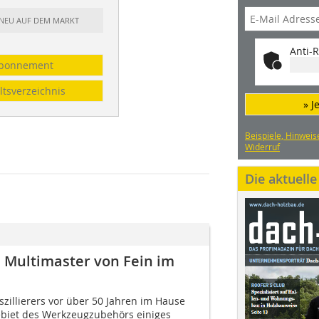
: NEU AUF DEM MARKT
Anti-R
bonnement
ltsverzeichnis
» J
Beispiele, Hinweis
Widerruf
Die aktuell
 Multimaster von Fein im
szillierers vor über 50 Jahren im Hause
ebiet des Werkzeugzubehörs einiges