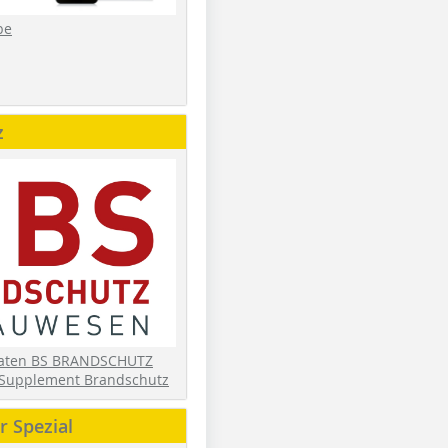
be
z
daten BS BRANDSCHUTZ
Supplement Brandschutz
 Spezial