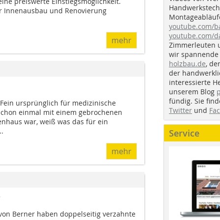
eine preiswerte Einstiegsmöglichkeit.
Handwerkstechn
für Innenausbau und Renovierung
Montageabläufe
youtube.com/
youtube.com/d
mehr
Zimmerleuten 
wir spannende 
holzbau.de
, de
der handwerkl
interessierte H
unserem Blog
fündig. Sie fi
Fein ursprünglich für medizinische
Twitter
und
Fa
 schon einmal mit einem gebrochenen
nhaus war, weiß was das für ein
.
Service
mehr
r
 von Berner haben doppelseitig verzahnte