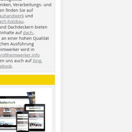
iken, Verarbeitungs- und
n finden Sie auf
bauhandwerk
und
ach-holzbau
.
und Dachdeckern bieten
Inhalte auf
dach-
r an einer hohen Qualität
ichen Ausführung
eimwerker wird in
profiheimwerker.info
nden uns auch auf
Xing
,
cebook
.