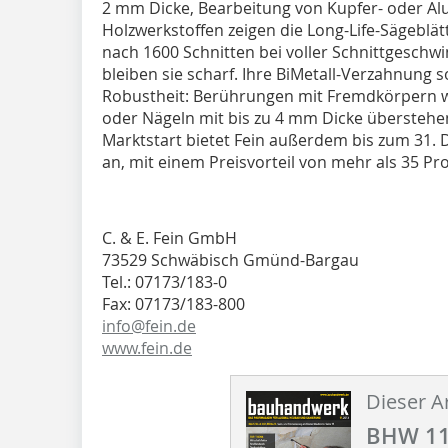
2 mm Dicke, Bearbeitung von Kupfer- oder Alu
Holzwerkstoffen zeigen die Long-Life-Sägeblät
nach 1600 Schnitten bei voller Schnittgeschw
bleiben sie scharf. Ihre BiMetall-Verzahnung
Robustheit: Berührungen mit Fremdkörpern w
oder Nägeln mit bis zu 4 mm Dicke überstehe
Marktstart bietet Fein außerdem bis zum 31. 
an, mit einem Preisvorteil von mehr als 35 P
C. & E. Fein GmbH
73529 Schwäbisch Gmünd-Bargau
Tel.: 07173/183-0
Fax: 07173/183-800
info@fein.de
www.fein.de
Dieser Ar
BHW 11