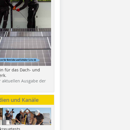
in für das Dach- und
rk.
r aktuellen Ausgabe der
dien und Kanäle
kzeugtests,