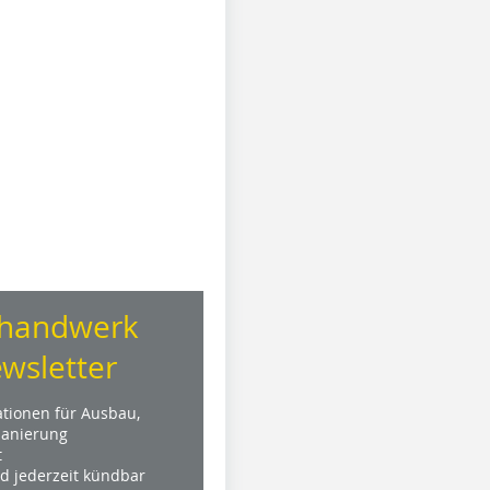
handwerk
wsletter
ationen für Ausbau,
anierung
t
nd jederzeit kündbar