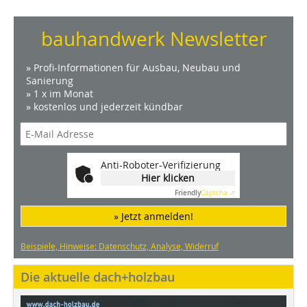
bauhandwerk Newsletter
» Profi-Informationen für Ausbau, Neubau und
Sanierung
» 1 x im Monat
» kostenlos und jederzeit kündbar
Anti-Roboter-Verifizierung
Hier klicken
Friendly
Captcha ⇗
» Jetzt anmelden!
Beispiele, Hinweise: Datenschutz, Analyse, Widerruf
Die aktuelle dach+holzbau