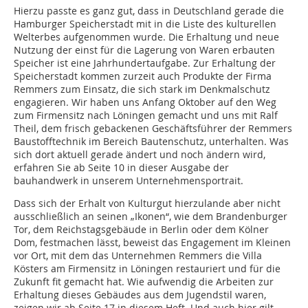
Hierzu passte es ganz gut, dass in Deutschland gerade die
Hamburger Speicherstadt mit in die Liste des kulturellen
Welterbes aufgenommen wurde. Die Erhaltung und neue
Nutzung der einst für die Lagerung von Waren erbauten
Speicher ist eine Jahrhundertaufgabe. Zur Erhaltung der
Speicherstadt kommen zurzeit auch Produkte der Firma
Remmers zum Einsatz, die sich stark im Denkmalschutz
engagieren. Wir haben uns Anfang Oktober auf den Weg
zum Firmensitz nach Löningen gemacht und uns mit Ralf
Theil, dem frisch gebackenen Geschäftsführer der Remmers
Baustofftechnik im Bereich Bautenschutz, unterhalten. Was
sich dort aktuell gerade ändert und noch ändern wird,
erfahren Sie ab Seite 10 in dieser Ausgabe der
bauhandwerk in unserem Unternehmensportrait.
Dass sich der Erhalt von Kulturgut hierzulande aber nicht
ausschließlich an seinen „Ikonen“, wie dem Brandenburger
Tor, dem Reichstagsgebäude in Berlin oder dem Kölner
Dom, festmachen lässt, beweist das Engagement im Kleinen
vor Ort, mit dem das Unternehmen Remmers die Villa
Kösters am Firmensitz in Löningen restauriert und für die
Zukunft fit gemacht hat. Wie aufwendig die Arbeiten zur
Erhaltung dieses Gebäudes aus dem Jugendstil waren,
zeigen wir ab Seite 17 in diesem Heft. Und auch hier gilt