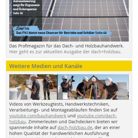
Das Profimagazin für das Dach- und Holzbauhandwerk.
Hier geht es zur aktuellen Ausgabe der dach+holzbau.
Weitere Medien und Kanäle
Videos von Werkzeugtests, Handwerkstechniken,
Verarbeitungs- und Montageabläufen finden Sie auf
youtube.com/bauhandwerk
und
youtube.com/dach-
holzbau
. Zimmerleuten und Dachdeckern bieten wir
spannende Inhalte auf
dach-holzbau.de
, der an einer
hohen Qualität der handwerklichen Ausführung