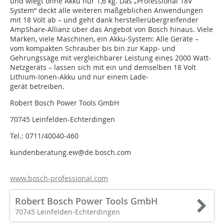
und wiegt ohne Akku nur 1,6 kg. Das „Professional 18V
System“ deckt alle weiteren maßgeb­lichen Anwendungen
mit 18 Volt ab – und geht dank herstellerübergreifender
AmpShare-Allianz über das Angebot von Bosch hinaus. Viele
Marken, viele Maschinen, ein Akku-System: Alle Geräte –
vom kompakten Schrauber bis bin zur Kapp- und
Gehrungssäge mit vergleichbarer Leistung eines 2000 Watt-
Netzgeräts – lassen sich mit ein und demselben 18 Volt
Lithium-Ionen-Akku und nur einem Lade-
gerät betreiben.
Robert Bosch Power Tools GmbH
70745 Leinfelden-Echterdingen
Tel.: 0711/40040-460
kundenberatung.ew@de.bosch.com
www.bosch-professional.com
Robert Bosch Power Tools GmbH
70745 Leinfelden-Echterdingen