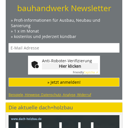
bauhandwerk Newsletter
» Profi-Informationen für Ausbau, Neubau und
Sanierung
» 1 x im Monat
» kostenlos und jederzeit kündbar
Anti-Roboter-Verifizierung
Hier klicken
Friendly
Captcha ⇗
» Jetzt anmelden!
Beispiele, Hinweise: Datenschutz, Analyse, Widerruf
Die aktuelle dach+holzbau