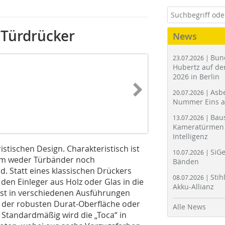
 Türdrücker
News
Bun
23.07.2026 |
Hubertz auf der
2026 in Berlin
Asbe
20.07.2026 |
Nummer Eins 
Bau
13.07.2026 |
Kameratürmen 
Intelligenz
istischen Design. Charakteristisch ist
SiGe
10.07.2026 |
dem weder Türbänder noch
Bänden
. Statt eines klassischen Drückers
Stih
08.07.2026 |
h den Einleger aus Holz oder Glas in die
Akku-Allianz
 ist in verschiedenen Ausführungen
in der robusten Durat-Oberfläche oder
Alle News
 Standardmäßig wird die „Toca“ in