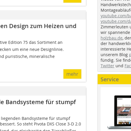
Handwerkstechn
Montageabläufe
youtube.com/
youtube.com/d
hen Design zum Heizen und
Zimmerleuten 
wir spannende 
holzbau.de
, de
ive Edition 75 das Sortiment an
der handwerkl
interessierte H
decken um eine neue Designlinie.
unserem Blog
d puristische, mineralische
fündig. Sie fi
Twitter
und
Fa
mehr
Service
nde Bandsysteme für stumpf
t liegenden Bandsysteme für stumpf
essert. So steht Pivota DXS Close 3-D 2.0
and, das gleichzeitig den Türschließer...