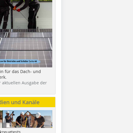
in für das Dach- und
rk.
r aktuellen Ausgabe der
dien und Kanäle
kzeugtests,