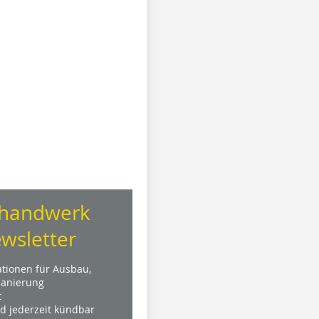
handwerk
wsletter
ationen für Ausbau,
anierung
t
nd jederzeit kündbar