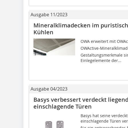
Ausgabe 11/2023
Mineralklimadecken im puristisc
Kühlen
OWA erweitert mit OWAct
OWActive-Mineralklima
Gestaltungsmerkmale sin
Einlegelemente der...
Ausgabe 04/2023
Basys verbessert verdeckt liege
einschla­gende Türen
Basys hat seine verdeck
einschla­gende Türen verb
für ein entsprechendes B