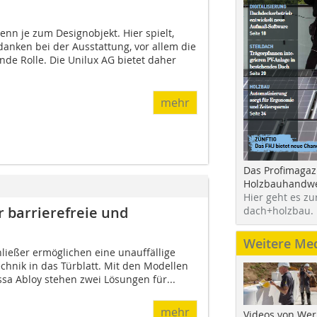
nn je zum Designobjekt. Hier spielt,
nken bei der Ausstattung, vor allem die
nde Rolle. Die Unilux AG bietet daher
mehr
Das Profimagaz
Holzbauhandwe
Hier geht es zu
r barrierefreie und
dach+holzbau.
Weitere Me
ließer ermöglichen eine unauffällige
echnik in das Türblatt. Mit den Modellen
Assa Abloy stehen zwei Lösungen für...
mehr
Videos von Wer