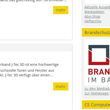
Aktuelle Ausga
mehr
Mediadaten
Abo-Shop
Heftarchiv
Brandschut
band J-Tec 3D ist eine hochwertige
ruchsvolle Türen und Fenster aus
. J-Tec 3D verfügt über einen...
mehr
zu den Media
zur Homepage 
CS Computer