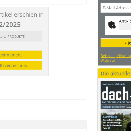
tikel erschien in
Anti-R
2/2025
sort: PRODUKTE
» J
bonnement
Beispiele, Hinweis
Widerruf
ltsverzeichnis
Die aktuell