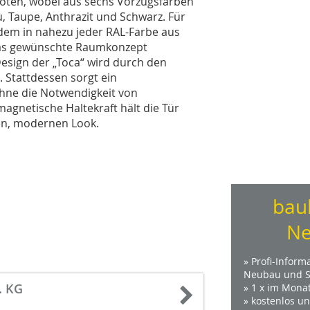
oten, wobei aus sechs Vorzugsfarben
, Taupe, Anthrazit und Schwarz. Für
udem in nahezu jeder RAL-Farbe aus
das gewünschte Raumkonzept
esign der „Toca“ wird durch den
. Stattdessen sorgt ein
ohne die Notwendigkeit von
gnetische Haltekraft hält die Tür
ren, modernen Look.
bau
Ne
» Profi-Inform
Neubau und S
. KG
» 1 x im Mona
» kostenlos u