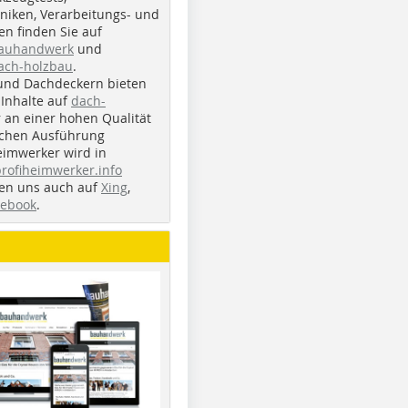
iken, Verarbeitungs- und
n finden Sie auf
bauhandwerk
und
ach-holzbau
.
und Dachdeckern bieten
Inhalte auf
dach-
r an einer hohen Qualität
ichen Ausführung
eimwerker wird in
profiheimwerker.info
nden uns auch auf
Xing
,
cebook
.