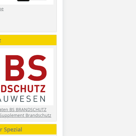
be
z
daten BS BRANDSCHUTZ
Supplement Brandschutz
 Spezial