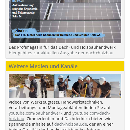
Das Profimagazin für das Dach- und Holzbauhandwerk.
Hier geht es zur aktuellen Ausgabe der dach+holzbau.
Weitere Medien und Kanäle
Videos von Werkzeugtests, Handwerkstechniken,
Verarbeitungs- und Montageabläufen finden Sie auf
youtube.com/bauhandwerk
und
youtube.com/dach-
holzbau
. Zimmerleuten und Dachdeckern bieten wir
spannende Inhalte auf
dach-holzbau.de
, der an einer
hohen Qualität der handwerklichen Ausführung