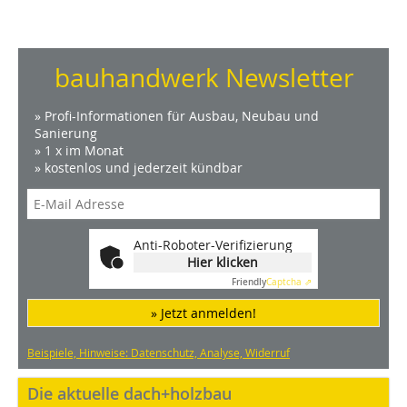
bauhandwerk Newsletter
» Profi-Informationen für Ausbau, Neubau und
Sanierung
» 1 x im Monat
» kostenlos und jederzeit kündbar
Anti-Roboter-Verifizierung
Hier klicken
Friendly
Captcha ⇗
» Jetzt anmelden!
Beispiele, Hinweise: Datenschutz, Analyse, Widerruf
Die aktuelle dach+holzbau