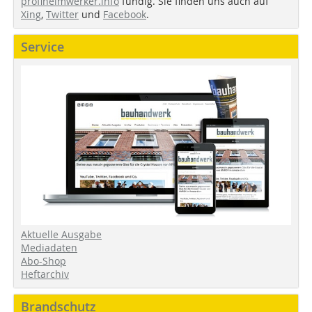
profiheimwerker.info
fündig. Sie finden uns auch auf
Xing
,
Twitter
und
Facebook
.
Service
Aktuelle Ausgabe
Mediadaten
Abo-Shop
Heftarchiv
Brandschutz