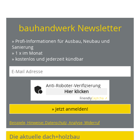
bauhandwerk Newsletter
» Profi-Informationen für Ausbau, Neubau und
Sanierung
» 1 x im Monat
» kostenlos und jederzeit kündbar
Anti-Roboter-Verifizierung
Hier klicken
Friendly
Captcha ⇗
» Jetzt anmelden!
Beispiele, Hinweise: Datenschutz, Analyse, Widerruf
Die aktuelle dach+holzbau