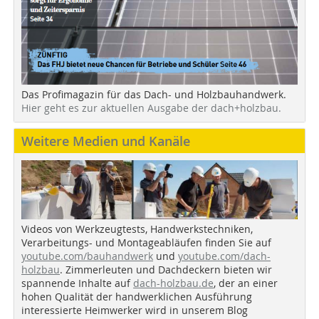
Das Profimagazin für das Dach- und Holzbauhandwerk.
Hier geht es zur aktuellen Ausgabe der dach+holzbau.
Weitere Medien und Kanäle
Videos von Werkzeugtests, Handwerkstechniken,
Verarbeitungs- und Montageabläufen finden Sie auf
youtube.com/bauhandwerk
und
youtube.com/dach-
holzbau
. Zimmerleuten und Dachdeckern bieten wir
spannende Inhalte auf
dach-holzbau.de
, der an einer
hohen Qualität der handwerklichen Ausführung
interessierte Heimwerker wird in unserem Blog