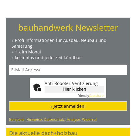
bauhandwerk Newsletter
» Profi-Informationen für Ausbau, Neubau und
Sanierung
» 1 x im Monat
» kostenlos und jederzeit kündbar
Anti-Roboter-Verifizierung
Hier klicken
Friendly
Captcha ⇗
» Jetzt anmelden!
Beispiele, Hinweise: Datenschutz, Analyse, Widerruf
Die aktuelle dach+holzbau