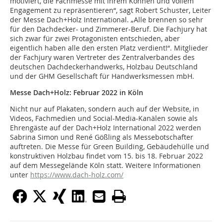
motiviert, die Fachmesse mit ihrem Können und vollem
Engagement zu repräsentieren“, sagt Robert Schuster, Leiter
der Messe Dach+Holz International. „Alle brennen so sehr
für den Dachdecker- und Zimmerer-Beruf. Die Fachjury hat
sich zwar für zwei Protagonisten entschieden, aber
eigentlich haben alle den ersten Platz verdient!“. Mitglieder
der Fachjury waren Vertreter des Zentralverbandes des
deutschen Dachdeckerhandwerks, Holzbau Deutschland
und der GHM Gesellschaft für Handwerksmessen mbH.
Messe Dach+Holz: Februar 2022 in Köln
Nicht nur auf Plakaten, sondern auch auf der Website, in
Videos, Fachmedien und Social-Media-Kanälen sowie als
Ehrengäste auf der Dach+Holz International 2022 werden
Sabrina Simon und René Gößling als Messebotschafter
auftreten. Die Messe für Green Building, Gebäudehülle und
konstruktiven Holzbau findet vom 15. bis 18. Februar 2022
auf dem Messegelände Köln statt. Weitere Informationen
unter
https://www.dach-holz.com/