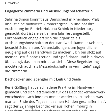
Gewerke.
Engagierte Zimmerin und Ausbildungsbotschafterin
Sabrina Simon kommt aus Damscheid in Rheinland-Pfalz
und ist eine motivierte Zimmerergesellin und hat ihre
Ausbildung im Betrieb Holzbau Schink in Niederburg
gemacht, dort ist sie seit einem Jahr fest angestellt.
Ehrenamtlich engagiert sich die 22jährige als
Ausbildungsbotschafterin der Handwerkskammer Koblenz,
besucht Schulen und Veranstaltungen, um Jugendliche
neugierig auf das Handwerk zu machen. „Ich bin stolz auf
meinen Beruf, habe Freude und Spaß daran und bin davon
überzeugt, dass man mir es ansieht. Diese Begeisterung
möchte ich auch als Messebotschafterin vermitteln“, sagt
die Zimmerin.
Dachdecker und Spengler mit Leib und Seele
René Gößling hat verschiedene Praktika im Handwerk
gemacht und sich letztendlich für das Dachdeckerhandwerk
entschieden. „Ich finde es immer wieder toll zu sehen, was
man am Ende des Tages mit seinen Händen geschaffen hat“,
sagt der 29jährige Dachdecker aus Hohenlimburg in
Nordrhein-Westfalen. Er arbeitet im Betrieb Dach Dörr