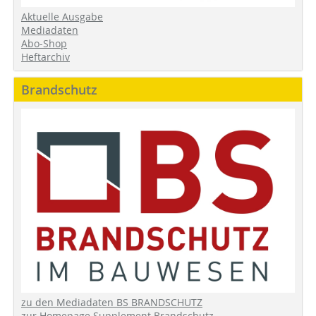
Aktuelle Ausgabe
Mediadaten
Abo-Shop
Heftarchiv
Brandschutz
zu den Mediadaten BS BRANDSCHUTZ
zur Homepage Supplement Brandschutz