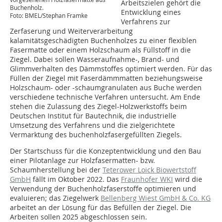
Arbeitszielen gehört die
Buchenholz.
Entwicklung eines
Foto: BMEL/Stephan Framke
Verfahrens zur
Zerfaserung und Weiterverarbeitung
kalamitätsgeschädigten Buchenholzes zu einer flexiblen
Fasermatte oder einem Holzschaum als Füllstoff in die
Ziegel. Dabei sollen Wasseraufnahme-, Brand- und
Glimmverhalten des Dämmstoffes optimiert werden. Für das
Füllen der Ziegel mit Faserdämmmatten beziehungsweise
Holzschaum- oder -schaumgranulaten aus Buche werden
verschiedene technische Verfahren untersucht. Am Ende
stehen die Zulassung des Ziegel-Holzwerkstoffs beim
Deutschen Institut für Bautechnik, die industrielle
Umsetzung des Verfahrens und die zielgerichtete
Vermarktung des buchenholzfasergefüllten Ziegels.
Der Startschuss für die Konzeptentwicklung und den Bau
einer Pilotanlage zur Holzfasermatten- bzw.
Schaumherstellung bei der
Teterower Loick Biowertstoff
GmbH
fällt im Oktober 2022. Das
Fraunhofer WKI
wird die
Verwendung der Buchenholzfaserstoffe optimieren und
evaluieren; das Ziegelwerk
Bellenberg Wiest GmbH & Co. KG
arbeitet an der Lösung für das Befüllen der Ziegel. Die
Arbeiten sollen 2025 abgeschlossen sein.