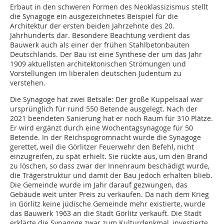
Erbaut in den schweren Formen des Neoklassizismus stellt
die Synagoge ein ausgezeichnetes Beispiel für die
Architektur der ersten beiden Jahrzehnte des 20.
Jahrhunderts dar. Besondere Beachtung verdient das
Bauwerk auch als einer der frühen Stahlbetonbauten
Deutschlands. Der Bau ist eine Synthese der um das Jahr
1909 aktuellsten architektonischen Strömungen und
Vorstellungen im liberalen deutschen Judentum zu
verstehen.
Die Synagoge hat zwei Betsäle: Der große Kuppelsaal war
ursprünglich für rund 550 Betende ausgelegt. Nach der
2021 beendeten Sanierung hat er noch Raum für 310 Plätze.
Er wird ergänzt durch eine Wochentagsynagoge für 50
Betende. In der Reichspogromnacht wurde die Synagoge
gerettet, weil die Görlitzer Feuerwehr den Befehl, nicht
einzugreifen, zu spät erhielt. Sie rückte aus, um den Brand
zu löschen, so dass zwar der Innenraum beschädigt wurde,
die Trägerstruktur und damit der Bau jedoch erhalten blieb.
Die Gemeinde wurde im Jahr darauf gezwungen, das
Gebäude weit unter Preis zu verkaufen. Da nach dem Krieg
in Görlitz keine jüdische Gemeinde mehr existierte, wurde
das Bauwerk 1963 an die Stadt Görlitz verkauft. Die Stadt
erklärte die Synagoge zwar zum Kulturdenkmal, investierte