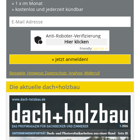
» 1 x im Monat
» kostenlos und jederzeit kündbar
Anti-Roboter-Verifizierung
Hier klicken
Friendly
Captcha ⇗
» Jetzt anmelden!
Beispiele, Hinweise: Datenschutz, Analyse, Widerruf
Die aktuelle dach+holzbau