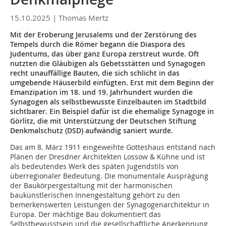
15.10.2025 |
Thomas Mertz
Mit der Eroberung Jerusalems und der Zerstörung des
Tempels durch die Römer begann die Diaspora des
Judentums, das über ganz Europa zerstreut wurde. Oft
nutzten die Gläubigen als Gebetsstätten und Synagogen
recht unauffällige Bauten, die sich schlicht in das
umgebende Häuserbild einfügten. Erst mit dem Beginn der
Emanzipation im 18. und 19. Jahrhundert wurden die
Synagogen als selbstbewusste Einzelbauten im Stadtbild
sichtbarer. Ein Beispiel dafür ist die ehemalige Synagoge in
Görlitz, die mit Unterstützung der Deutschen Stiftung
Denkmalschutz (DSD) aufwändig saniert wurde.
Das am 8. März 1911 eingeweihte Gotteshaus entstand nach
Plänen der Dresdner Architekten Lossow & Kühne und ist
als bedeutendes Werk des späten Jugendstils von
überregionaler Bedeutung. Die monumentale Ausprägung
der Baukörpergestaltung mit der harmonischen
baukünstlerischen Innengestaltung gehört zu den
bemerkenswerten Leistungen der Synagogenarchitektur in
Europa. Der mächtige Bau dokumentiert das
Selbstbewusstsein und die gesellschaftliche Anerkennung