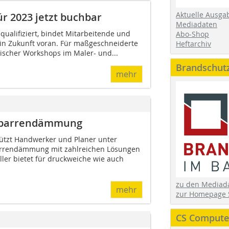
Aktuelle Ausga
r 2023 jetzt buchbar
Mediadaten
 qualifiziert, bindet Mitarbeitende und
Abo-Shop
 in Zukunft voran. Für maßgeschneiderte
Heftarchiv
tischer Workshops im Maler- und...
Brandschut
mehr
fsparrendämmung
ützt Handwerker und Planer unter
arrendämmung mit zahlreichen Lösungen
ller bietet für druckweiche wie auch
zu den Media
mehr
zur Homepage 
CS Computer