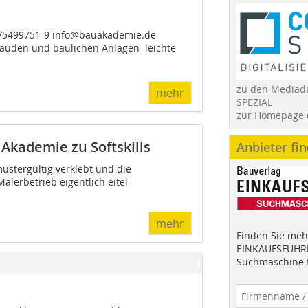
30/5499751-9 info@bauakademie.de
den und baulichen Anlagen  leichte
zu den Mediad
mehr
SPEZIAL
zur Homepage 
Akademie zu Softskills
Anbieter fi
ustergültig verklebt und die
Malerbetrieb eigentlich eitel
mehr
Finden Sie mehr
EINKAUFSFÜHRE
Suchmaschine f