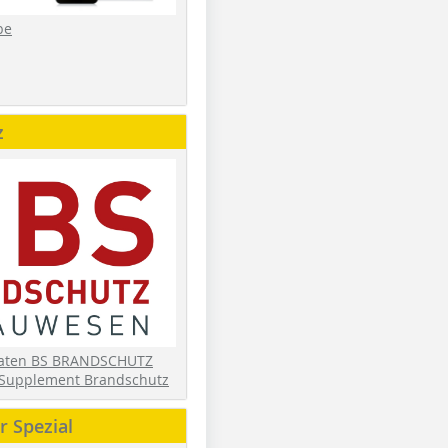
be
z
daten BS BRANDSCHUTZ
Supplement Brandschutz
 Spezial