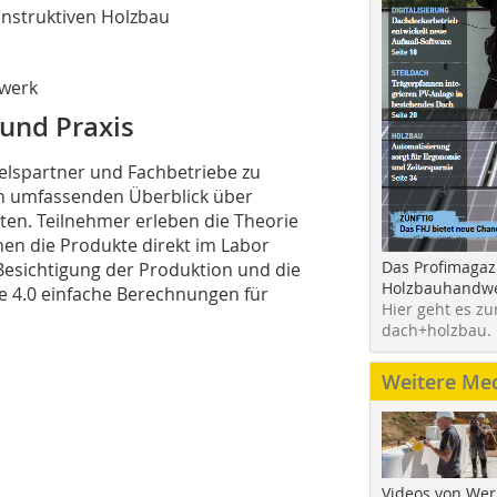
nstruktiven Holzbau
werk
und Praxis
elspartner und Fachbetriebe zu
en umfassenden Überblick über
n. Teilnehmer erleben die Theorie
en die Produkte direkt im Labor
Das Profimagaz
Besichtigung der Produktion und die
Holzbauhandwe
re 4.0 einfache Berechnungen für
Hier geht es zu
dach+holzbau.
Weitere Me
Videos von Wer