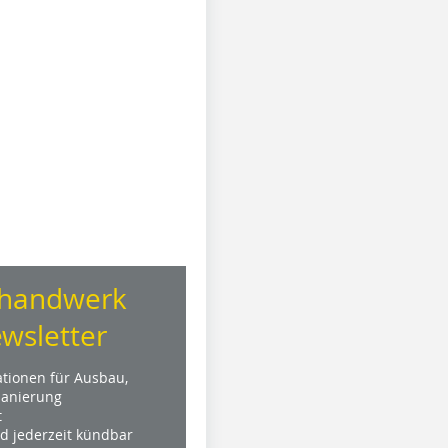
handwerk
wsletter
ationen für Ausbau,
anierung
t
nd jederzeit kündbar