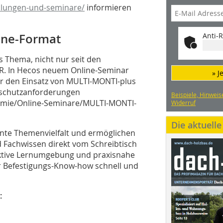
lungen-und-seminare/
informieren
Anti-R
ine-Format
s Thema, nicht nur seit den
R. In Hecos neuem Online-Seminar
» J
er den Einsatz von MULTI-MONTI-plus
dschutzanforderungen
Beispiele, Hinweis
emie/Online-Seminare/MULTI-MONTI-
Widerruf
Die aktuell
unte Themenvielfalt und ermöglichen
 Fachwissen direkt vom Schreibtisch
raktive Lernumgebung und praxisnahe
hr Befestigungs-Know-how schnell und
:
n