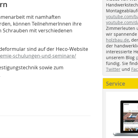
rn
Handwerkstechn
Montageabläufe
youtube.com/
ammenarbeit mit namhaften
youtube.com/d
rden, können TeilnehmerInnen ihre
Zimmerleuten 
n Schrauben mit verschiedenen
wir spannende 
holzbau.de
, de
der handwerkl
deformular sind auf der Heco-Website
interessierte H
emie-schulungen-und-seminare/
unserem Blog
fündig. Sie fi
estigungstechnik sowie zum
Twitter
und
Fa
.
Service