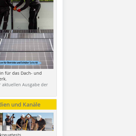
in für das Dach- und
rk.
r aktuellen Ausgabe der
dien und Kanäle
kzeugtests,