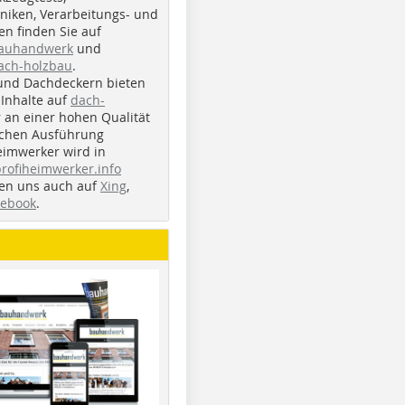
iken, Verarbeitungs- und
n finden Sie auf
bauhandwerk
und
ach-holzbau
.
und Dachdeckern bieten
Inhalte auf
dach-
r an einer hohen Qualität
ichen Ausführung
eimwerker wird in
profiheimwerker.info
nden uns auch auf
Xing
,
cebook
.