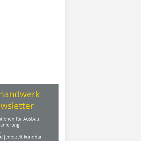
handwerk
wsletter
ationen für Ausbau,
anierung
t
nd jederzeit kündbar