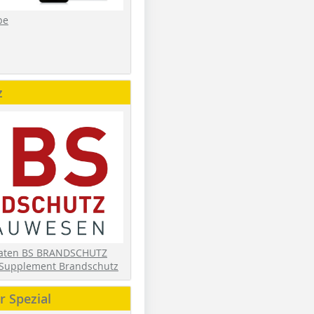
be
z
daten BS BRANDSCHUTZ
Supplement Brandschutz
 Spezial