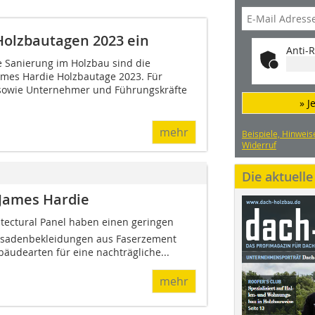
Holzbautagen 2023 ein
Anti-R
e Sanierung im Holzbau sind die
mes Hardie Holzbautage 2023. Für
 sowie Unternehmer und Führungskräfte
» J
mehr
Beispiele, Hinweis
Widerruf
Die aktuell
 James Hardie
itectural Panel haben einen geringen
ssadenbekleidungen aus Faserzement
bäudearten für eine nachträgliche...
mehr