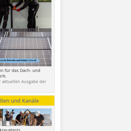
in für das Dach- und
rk.
r aktuellen Ausgabe der
dien und Kanäle
kzeugtests,