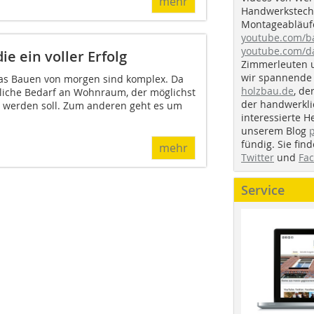
mehr
Handwerkstechn
Montageabläufe
youtube.com/
youtube.com/d
e ein voller Erfolg
Zimmerleuten 
wir spannende 
as Bauen von morgen sind komplex. Da
holzbau.de
, de
zliche Bedarf an Wohnraum, der möglichst
der handwerkl
t werden soll. Zum anderen geht es um
interessierte H
unserem Blog
fündig. Sie fi
mehr
Twitter
und
Fa
Service