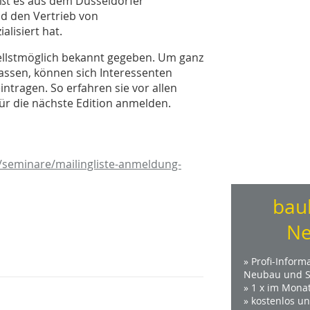
ßt es aus dem Düsseldorfer
nd den Vertrieb von
lisiert hat.
ellstmöglich bekannt gegeben. Um ganz
assen, können sich Interessenten
intragen. So erfahren sie vor allen
r die nächste Edition anmelden.
/seminare/mailingliste-anmeldung-
bau
Ne
» Profi-Inform
Neubau und S
» 1 x im Mona
» kostenlos u