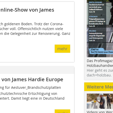
Online-Show von James
h goldenen Boden. Trotz der Corona-
cher voll. Offensichtlich nutzen viele
n die Gelegenheit zur Renovierung. Ganz
mehr
Das Profimagaz
Holzbauhandwe
Hier geht es zu
dach+holzbau.
 von James Hardie Europe
Weitere Me
g für Aestuver_Brandschutzplatten
chutztechnische Ertüchtigung von
itert. Damit liegt eine in Deutschland
Videos von Wer