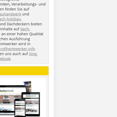
iken, Verarbeitungs- und
n finden Sie auf
bauhandwerk
und
ach-holzbau
.
und Dachdeckern bieten
Inhalte auf
dach-
r an einer hohen Qualität
ichen Ausführung
eimwerker wird in
profiheimwerker.info
nden uns auch auf
Xing
,
cebook
.