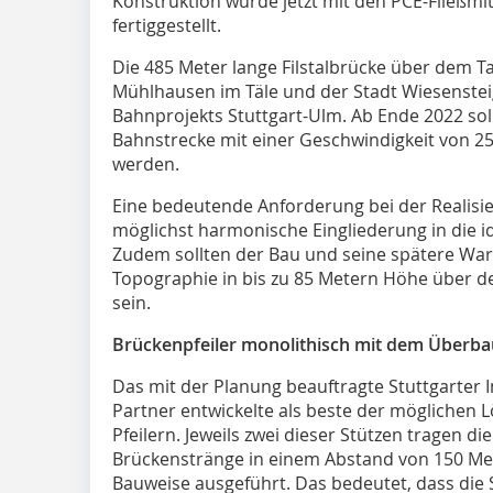
Konstruktion wurde jetzt mit den PCE-Fließm
fertiggestellt.
Die 485 Meter lange Filstalbrücke über dem 
Mühlhausen im Täle und der Stadt Wiesensteig 
Bahnprojekts Stuttgart-Ulm. Ab Ende 2022 sol
Bahnstrecke mit einer Geschwindigkeit von 2
werden.
Eine bedeutende Anforderung bei der Realisi
möglichst harmonische Eingliederung in die id
Zudem sollten der Bau und seine spätere War
Topographie in bis zu 85 Metern Höhe über de
sein.
Brückenpfeiler monolithisch mit dem Überb
Das mit der Planung beauftragte Stuttgarter
Partner entwickelte als beste der möglichen 
Pfeilern. Jeweils zwei dieser Stützen tragen d
Brückenstränge in einem Abstand von 150 Met
Bauweise ausgeführt. Das bedeutet, dass die 