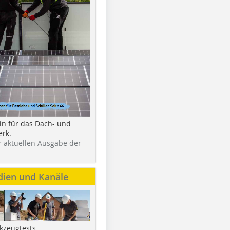
in für das Dach- und
rk.
r aktuellen Ausgabe der
dien und Kanäle
kzeugtests,