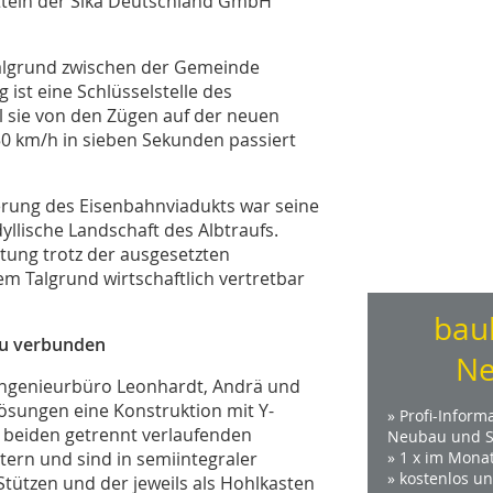
itteln der Sika Deutschland GmbH
Talgrund zwischen der Gemeinde
ist eine Schlüsselstelle des
l sie von den Zügen auf der neuen
50 km/h in sieben Sekunden passiert
erung des Eisenbahnviadukts war seine
yllische Landschaft des Albtraufs.
tung trotz der ausgesetzten
m Talgrund wirtschaftlich vertretbar
bau
au verbunden
Ne
 Ingenieurbüro Leonhardt, Andrä und
Lösungen eine Konstruktion mit Y-
» Profi-Inform
ie beiden getrennt verlaufenden
Neubau und S
ern und sind in semiintegraler
» 1 x im Mona
» kostenlos u
Stützen und der jeweils als Hohlkasten