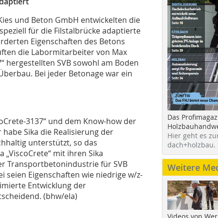
adaptiert
ies und Beton GmbH entwickelten die
eziell für die Filstalbrücke adaptierte
forderten Eigenschaften des Betons
üften die Labormitarbeiter von Max
137“ hergestellten SVB sowohl am Boden
 Überbau. Bei jeder Betonage war ein
Das Profimagaz
iscoCrete-3137“ und dem Know-how der
Holzbauhandwe
abe Sika die Realisierung der
Hier geht es zu
hhaltig unterstützt, so das
dach+holzbau.
a „ViscoCrete“ mit ihren Sika
er Transportbetonindustrie für SVB
Weitere Me
 seien Eigenschaften wie niedrige w/z-
imierte Entwicklung der
tscheidend. (bhw/ela)
Videos von Wer