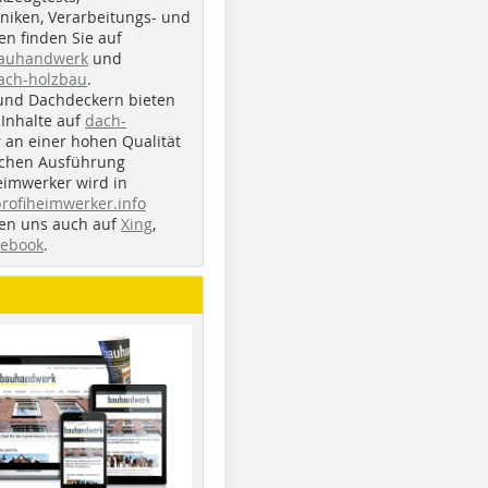
iken, Verarbeitungs- und
n finden Sie auf
bauhandwerk
und
ach-holzbau
.
und Dachdeckern bieten
Inhalte auf
dach-
r an einer hohen Qualität
ichen Ausführung
eimwerker wird in
profiheimwerker.info
nden uns auch auf
Xing
,
cebook
.