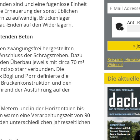
nden sind und eine fugenlose Einheit
lige Erneuerung der sonst üblichen
rn zu aufwändig. Brückenlager
Anti-R
au-Enden auf den Widerlagern.
htenden Beton
» J
en zwängungsfrei hergestellten
 Anschluss der Schrägstreben. Dazu
Beispiele, Hinweis
den Überbau jeweils mit circa 70 m³
Widerruf
nd so starr verbunden. Die
Bögl und Porr definierte die
Die aktuell
 Brückenkonstruktion und den
hrend der Ausführung auf der
 Metern und in der Horizontalen bis
 waren eine Verarbeitungszeit von 90
den unterschiedlichen jahreszeitlichen