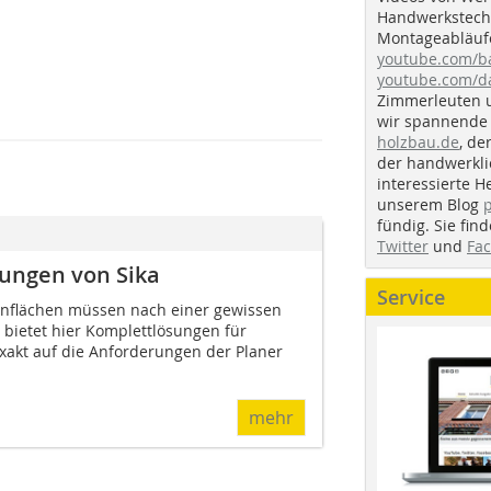
Handwerkstechn
Montageabläufe
youtube.com/
youtube.com/d
Zimmerleuten 
wir spannende 
holzbau.de
, de
der handwerkl
interessierte H
unserem Blog
fündig. Sie fi
Twitter
und
Fa
rungen von Sika
Service
onflächen müssen nach einer gewissen
a bietet hier Komplettlösungen für
exakt auf die Anforderungen der Planer
mehr