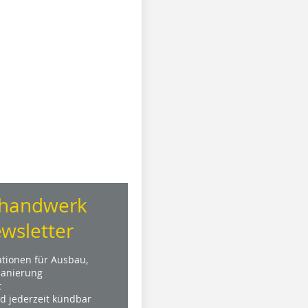
handwerk
wsletter
ationen für Ausbau,
anierung
t
nd jederzeit kündbar