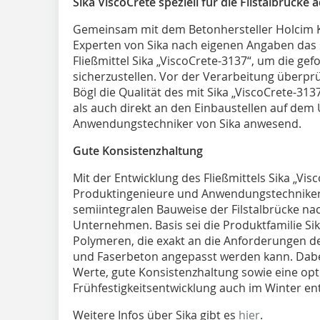
Sika ViscoCrete speziell für die Filstalbrücke 
Gemeinsam mit dem Betonhersteller Holcim K
Experten von Sika nach eigenen Angaben das sp
Fließmittel Sika „ViscoCrete-3137“, um die ge
sicherzustellen. Vor der Verarbeitung überpr
Bögl die Qualität des mit Sika „ViscoCrete-3
als auch direkt an den Einbaustellen auf dem
Anwendungstechniker von Sika anwesend.
Gute Konsistenzhaltung
Mit der Entwicklung des Fließmittels Sika „V
Produktingenieure und Anwendungstechniker h
semiintegralen Bauweise der Filstalbrücke nac
Unternehmen. Basis sei die Produktfamilie Sik
Polymeren, die exakt an die Anforderungen d
und Faserbeton angepasst werden kann. Dabei
Werte, gute Konsistenzhaltung sowie eine opt
Frühfestigkeitsentwicklung auch im Winter en
Weitere Infos über Sika gibt es
hier
.