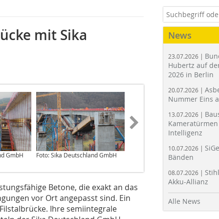
rücke mit Sika
News
Bun
23.07.2026 |
Hubertz auf der
2026 in Berlin
Asbe
20.07.2026 |
Nummer Eins 
Bau
13.07.2026 |
Kameratürmen 
Intelligenz
SiGe
10.07.2026 |
and GmbH
Foto: Sika Deutschland GmbH
Foto: Sika Deutschland GmbH
Bänden
Stih
08.07.2026 |
Akku-Allianz
stungsfähige Betone, die exakt an das
gungen vor Ort angepasst sind. Ein
Alle News
Filstalbrücke. Ihre semiintegrale