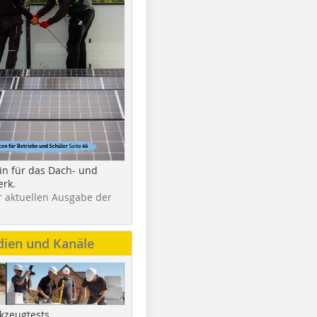
in für das Dach- und
rk.
r aktuellen Ausgabe der
dien und Kanäle
kzeugtests,