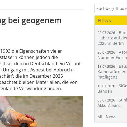
ung bei geogenem
News
Bun
23.07.2026 |
Hubertz auf der
2026 in Berlin
 1993 die Eigenschaften vieler
Asbe
20.07.2026 |
stfasern können jedoch die
Nummer Eins 
ilt seitdem in Deutschland ein Verbot
Bau
13.07.2026 |
Den Umgang mit Asbest bei Abbruch-,
Kameratürmen 
schärft die im Dezember 2025
Intelligenz
eachtet bleiben Materialien, die von
SiGe
10.07.2026 |
erzulande Verwendung finden.
Bänden
Stih
08.07.2026 |
Akku-Allianz
Alle News