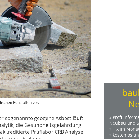
bau
Ne
ischen Rohstoffen vor.
» Profi-Inform
er sogenannte geogene Asbest läuft
Neubau und S
nalytik, die Gesundheitsgefährdung
» 1 x im Mona
akkreditierte Prüflabor CRB Analyse
» kostenlos u
 bezieht Stellung.