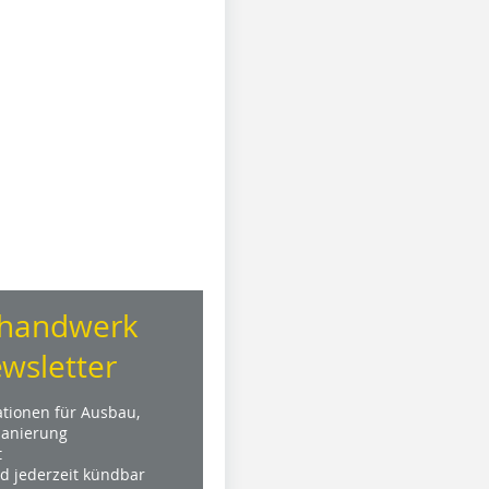
handwerk
wsletter
ationen für Ausbau,
anierung
t
nd jederzeit kündbar