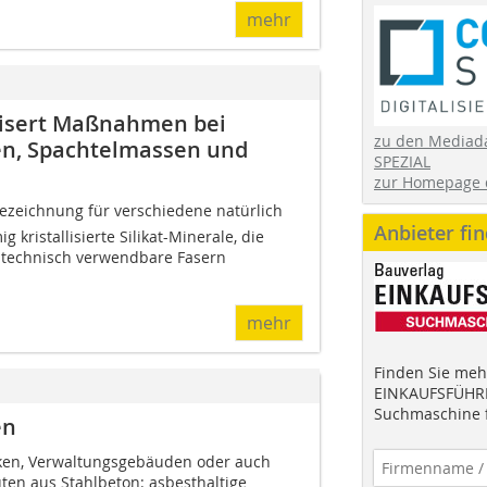
mehr
tisert Maßnahmen bei
zu den Mediad
zen, Spachtelmassen und
SPEZIAL
zur Homepage 
bezeichnung für verschiedene natürlich
Anbieter fi
kristallisierte Silikat-Minerale, die
 technisch verwendbare Fasern
mehr
Finden Sie mehr
EINKAUFSFÜHRE
Suchmaschine f
en
ken, Verwaltungsgebäuden oder auch
en aus Stahlbeton: asbesthaltige