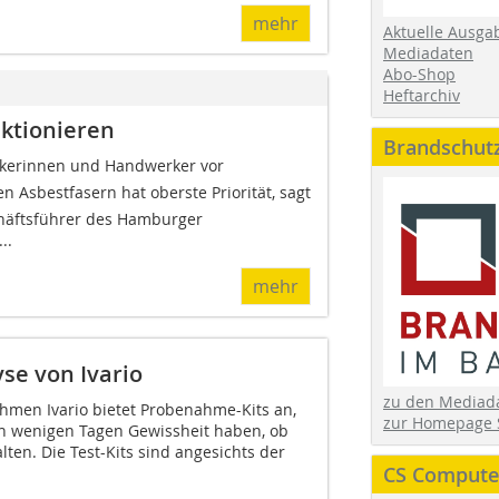
mehr
Aktuelle Ausga
Mediadaten
Abo-Shop
Heftarchiv
ktionieren
Brandschut
rkerinnen und Handwerker vor
Asbestfasern hat oberste Priorität, sagt
chäftsführer des Hamburger
..
mehr
yse von Ivario
zu den Media
men Ivario bietet Probenahme-Kits an,
zur Homepage 
n wenigen Tagen Gewissheit haben, ob
lten. Die Test-Kits sind angesichts der
CS Computer