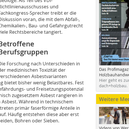
Geologe. Als Teil des VDI-
Richtlinienausschusses und
Fachkongress-Sprecher treibt er die
Diskussion voran, die mit dem Abfall-,
Chemikalien-, Bau- und Gefahrgutrecht
viele Rechtsbereiche tangiert.
Betroffene
Berufsgruppen
Die Forschung nach Unterschieden in
Das Profimagaz
der medizinischen Toxizität der
Holzbauhandwe
verschiedenen Asbestvarianten
Hier geht es zu
 bietet bisher wenig Belastbares. Fest
dach+holzbau.
Gefährdungs- und Freisetzungspotenzial
nisch zugesetztem Asbest rangieren in
Weitere Me
m Asbest. Während in technischem
treten primär faserförmige Anteile in
uf. Häufig entstehen diese aber erst
eiden, Bohren oder Sieben.
Videos von Wer