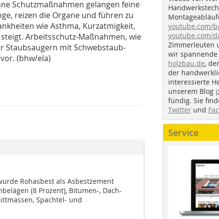
 Ohne Schutzmaßnahmen gelangen feine
Handwerkstechn
nge, reizen die Organe und führen zu
Montageabläufe
rankheiten wie Asthma, Kurzatmigkeit,
youtube.com/
youtube.com/d
steigt. Arbeitsschutz-Maßnahmen, wie
Zimmerleuten 
er Staubsaugern mit Schwebstaub-
wir spannende 
 vor. (bhw/ela)
holzbau.de
, de
der handwerkl
interessierte H
unserem Blog
fündig. Sie fi
Twitter
und
Fa
Service
 wurde Rohasbest als Asbestzement
nbelägen (8 Prozent), Bitumen-, Dach-
ittmassen, Spachtel- und