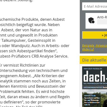
Anti-R
auchemische Produkte, denen Asbest
sichtlich beigefügt wurde. Neben
 Asbest, der von Natur aus in
mmt und ungewollt in Produkten
» J
 Talkumpulver, Gesteinssplit in
oder Wandputz. Auch in Arbeits- oder
Beispiele, Hinweis
Widerruf
en sich Asbestpartikel finden“,
 Asbest-Prüflabors CRB Analyse Service.
Die aktuell
Er vermisst Richtlinien zur
Unterscheidung von technischem und
geogenem Asbest. „Alle Kriterien der
Analytik stammen noch aus Zeiten, in
denen Kenntnis und Bewusstsein der
Problematik fehlten. Es wird höchste
Zeit, daran etwas zu ändern und Regeln
zu definieren“, so der promovierte