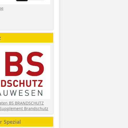
be
z
daten BS BRANDSCHUTZ
Supplement Brandschutz
 Spezial