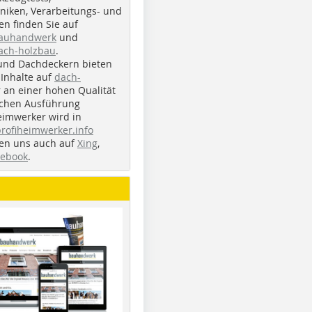
iken, Verarbeitungs- und
n finden Sie auf
bauhandwerk
und
ach-holzbau
.
und Dachdeckern bieten
Inhalte auf
dach-
r an einer hohen Qualität
ichen Ausführung
eimwerker wird in
profiheimwerker.info
nden uns auch auf
Xing
,
cebook
.