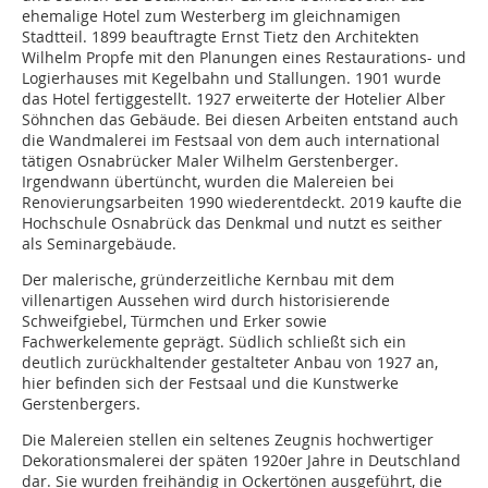
ehemalige Hotel zum Westerberg im gleichnamigen
Stadtteil. 1899 beauftragte Ernst Tietz den Architekten
Wilhelm Propfe mit den Planungen eines Restaurations- und
Logierhauses mit Kegelbahn und Stallungen. 1901 wurde
das Hotel fertiggestellt. 1927 erweiterte der Hotelier Alber
Söhnchen das Gebäude. Bei diesen Arbeiten entstand auch
die Wandmalerei im Festsaal von dem auch international
tätigen Osnabrücker Maler Wilhelm Gerstenberger.
Irgendwann übertüncht, wurden die Malereien bei
Renovierungsarbeiten 1990 wiederentdeckt. 2019 kaufte die
Hochschule Osnabrück das Denkmal und nutzt es seither
als Seminargebäude.
Der malerische, gründerzeitliche Kernbau mit dem
villenartigen Aussehen wird durch historisierende
Schweifgiebel, Türmchen und Erker sowie
Fachwerkelemente geprägt. Südlich schließt sich ein
deutlich zurückhaltender gestalteter Anbau von 1927 an,
hier befinden sich der Festsaal und die Kunstwerke
Gerstenbergers.
Die Malereien stellen ein seltenes Zeugnis hochwertiger
Dekorationsmalerei der späten 1920er Jahre in Deutschland
dar. Sie wurden freihändig in Ockertönen ausgeführt, die