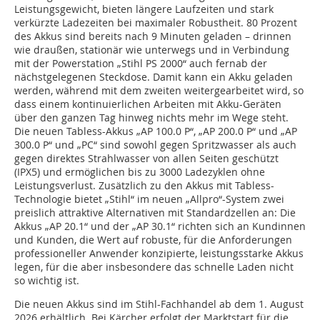
Leistungsgewicht, bieten längere Laufzeiten und stark
verkürzte Ladezeiten bei maximaler Robustheit. 80 Prozent
des Akkus sind bereits nach 9 Minuten geladen – drinnen
wie draußen, stationär wie unterwegs und in Verbindung
mit der Powerstation „Stihl PS 2000“ auch fernab der
nächstgelegenen Steckdose. Damit kann ein Akku geladen
werden, während mit dem zweiten weitergearbeitet wird, so
dass einem kontinuierlichen Arbeiten mit Akku-Geräten
über den ganzen Tag hinweg nichts mehr im Wege steht.
Die neuen Tabless-Akkus „AP 100.0 P“, „AP 200.0 P“ und „AP
300.0 P“ und „PC“ sind sowohl gegen Spritzwasser als auch
gegen direktes Strahlwasser von allen Seiten geschützt
(IPX5) und ermöglichen bis zu 3000 Ladezyklen ohne
Leistungsverlust. Zusätzlich zu den Akkus mit Tabless-
Technologie bietet „Stihl“ im neuen „Allpro“-System zwei
preislich attraktive Alternativen mit Standardzellen an: Die
Akkus „AP 20.1“ und der „AP 30.1“ richten sich an Kundinnen
und Kunden, die Wert auf robuste, für die Anforderungen
professioneller Anwender konzipierte, leistungsstarke Akkus
legen, für die aber insbesondere das schnelle Laden nicht
so wichtig ist.
Die neuen Akkus sind im Stihl-Fachhandel ab dem 1. August
2026 erhältlich. Bei Kärcher erfolgt der Marktstart für die