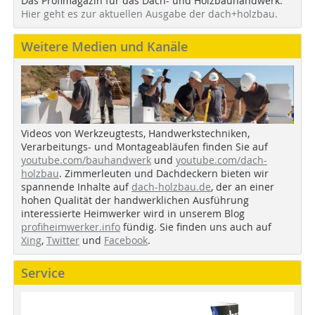
Das Profimagazin für das Dach- und Holzbauhandwerk.
Hier geht es zur aktuellen Ausgabe der dach+holzbau.
Weitere Medien und Kanäle
Videos von Werkzeugtests, Handwerkstechniken,
Verarbeitungs- und Montageabläufen finden Sie auf
youtube.com/bauhandwerk
und
youtube.com/dach-
holzbau
. Zimmerleuten und Dachdeckern bieten wir
spannende Inhalte auf
dach-holzbau.de
, der an einer
hohen Qualität der handwerklichen Ausführung
interessierte Heimwerker wird in unserem Blog
profiheimwerker.info
fündig. Sie finden uns auch auf
Xing
,
Twitter
und
Facebook
.
Service