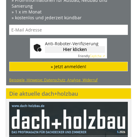
» Profi-Informationen für Ausbau, Neubau und
Sanierung
» 1 x im Monat
» kostenlos und jederzeit kündbar
Anti-Roboter-Verifizierung
Hier klicken
Friendly
Captcha ⇗
» Jetzt anmelden!
Beispiele, Hinweise: Datenschutz, Analyse, Widerruf
Die aktuelle dach+holzbau