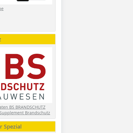
be
z
daten BS BRANDSCHUTZ
Supplement Brandschutz
 Spezial