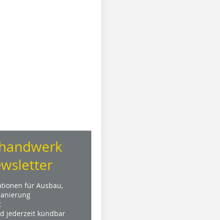
handwerk
wsletter
ationen für Ausbau,
anierung
t
nd jederzeit kündbar