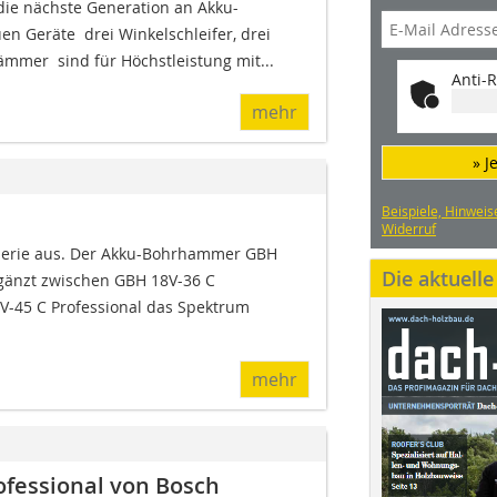
 die nächste Generation an Akku-
n Geräte  drei Winkelschleifer, drei
mer  sind für Höchstleistung mit...
Anti-R
mehr
» J
Beispiele, Hinweis
Widerruf
Serie aus. Der Akku-Bohrhammer GBH
Die aktuell
rgänzt zwischen GBH 18V-36 C
8V-45 C Professional das Spektrum
mehr
ofessional von Bosch