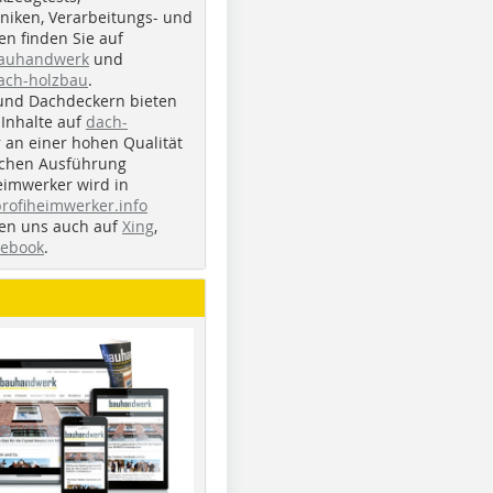
iken, Verarbeitungs- und
n finden Sie auf
bauhandwerk
und
ach-holzbau
.
und Dachdeckern bieten
Inhalte auf
dach-
r an einer hohen Qualität
ichen Ausführung
eimwerker wird in
profiheimwerker.info
nden uns auch auf
Xing
,
cebook
.