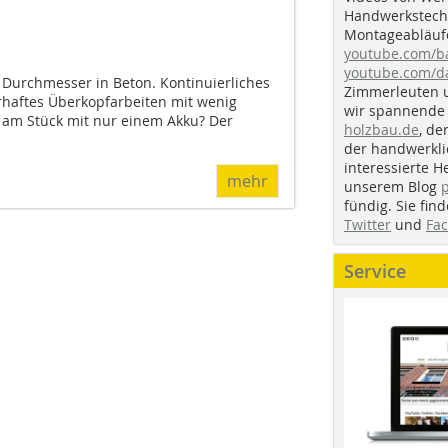
Handwerkstechn
Montageabläufe
youtube.com/
youtube.com/d
 Durchmesser in Beton. Kontinuierliches
Zimmerleuten 
rhaftes Überkopfarbeiten mit wenig
wir spannende 
 am Stück mit nur einem Akku? Der
holzbau.de
, de
der handwerkl
interessierte H
mehr
unserem Blog
fündig. Sie fi
Twitter
und
Fa
Service