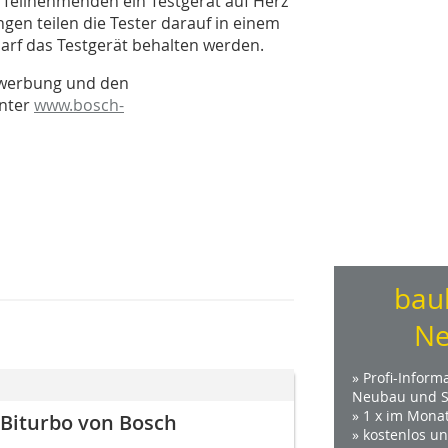
 Teilnehmenden ein Testgerät auf Herz
en teilen die Tester darauf in einem
darf das Testgerät behalten werden.
ewerbung und den
unter
www.bosch-
bau
Ne
» Profi-Inform
Neubau und S
» 1 x im Mona
Biturbo von Bosch
» kostenlos u