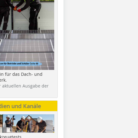
in für das Dach- und
rk.
r aktuellen Ausgabe der
dien und Kanäle
kzeugtests,