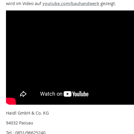
wird im Video auf
youtube.com/bauhandwerk
gezeigt.
Haidl GmbH & Co. KG
94032 Passau
Tel.: 0851/96625240