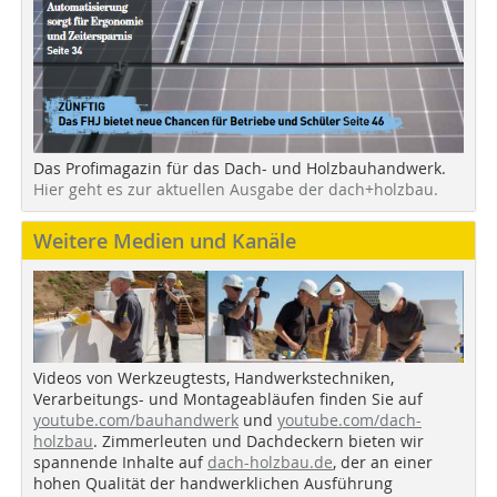
Das Profimagazin für das Dach- und Holzbauhandwerk.
Hier geht es zur aktuellen Ausgabe der dach+holzbau.
Weitere Medien und Kanäle
Videos von Werkzeugtests, Handwerkstechniken,
Verarbeitungs- und Montageabläufen finden Sie auf
youtube.com/bauhandwerk
und
youtube.com/dach-
holzbau
. Zimmerleuten und Dachdeckern bieten wir
spannende Inhalte auf
dach-holzbau.de
, der an einer
hohen Qualität der handwerklichen Ausführung