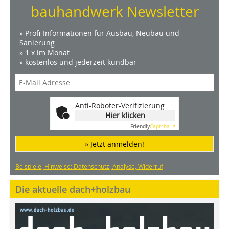
bauhandwerk Newsletter
» Profi-Informationen für Ausbau, Neubau und
Sanierung
» 1 x im Monat
» kostenlos und jederzeit kündbar
Anti-Roboter-Verifizierung
Hier klicken
Friendly
Captcha ⇗
» Jetzt anmelden!
Beispiele, Hinweise: Datenschutz, Analyse, Widerruf
Die aktuelle dach+holzbau