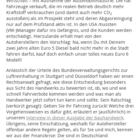
Wirtschaft – mit Ausnahme der Automobilindustrie. Die hat
Fahrzeuge verkauft, die im realen Betrieb deutlich mehr
Kraftstoff verbrauchen (und damit auch mehr CO
2
ausstoßen) als im Prospekt steht und deren Abgasreinigung
nur auf dem Prüfstand aktiv ist. In den USA mussten
(VW-)Manager dafür ins Gefängnis, und die Kunden werden
entschädigt. Hierzulande erhält man von den
Autoherstellern den Vorschlag: Na, wenn Du mit Deinem
zwei Jahre alten Euro 5 Diesel bald nicht mehr in die Stadt
fahren darfst, kauf doch einfach unser tolles neues Euro 6
Modell!
Anlässlich der Urteile des Bundesverwaltungsgerichts zur
Luftreinhaltung in Stutt­gart und Düsseldorf haben wir einen
Rechtsanwalt gefragt, wie diese Entscheidung besonders
aus Sicht des Handwerks zu bewerten ist, ob, wo und wie
schnell Fahrverbote kommen werden und was man als
Handwerker jetzt sofort tun kann und sollte. Sein Ratschlag
(verkürzt gesagt): Geben Sie Ihr Fahrzeig zurück! Welche drei
Vorgehensweisen es dafür gibt, erläutert er (ausführlich) in
unserem
Interview in dieser Ausgabe der bauhandwerk
.
Übrigens, seine Einschätzung, weshalb für Autohersteller
offenbar andere Regeln gelten, als für Sie und mich, kennen
wir aus der Finanzkrise: Die sind in Deutschland