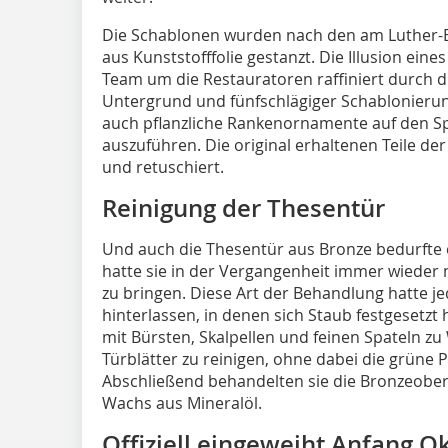
Die Schablonen wurden nach den am Luther-E
aus Kunststofffolie gestanzt. Die Illusion ein
Team um die Restauratoren raffiniert durch 
Untergrund und fünfschlägiger Schablonierun
auch pflanzliche Rankenornamente auf den S
auszuführen. Die original erhaltenen Teile der
und retuschiert.
Reinigung der Thesentür
Und auch die Thesentür aus Bronze bedurfte 
hatte sie in der Vergangenheit immer wieder 
zu bringen. Diese Art der Behandlung hatte je
hinterlassen, in denen sich Staub festgesetzt 
mit Bürsten, Skalpellen und feinen Spateln z
Türblätter zu reinigen, ohne dabei die grüne 
Abschließend behandelten sie die Bronzeoberf
Wachs aus Mineralöl.
Offiziell eingeweiht Anfang O