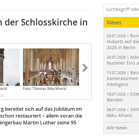
 der Schlosskirche in
News
Bun
23.07.2026 |
Hubertz auf der
2026 in Berlin
Asbe
20.07.2026 |
Nummer Eins 
Bau
13.07.2026 |
Kameratürmen 
Intelligenz
orst
Foto: Thomas Wieckhorst
Foto: Hans Jürgen Ronicke
SiGe
10.07.2026 |
Bänden
g bereitet sich auf das Jubiläum im
Stih
08.07.2026 |
schon restauriert – allem voran die
Akku-Allianz
ängerbau Martin Luther seine 95
Alle News