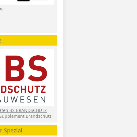
be
z
daten BS BRANDSCHUTZ
Supplement Brandschutz
 Spezial