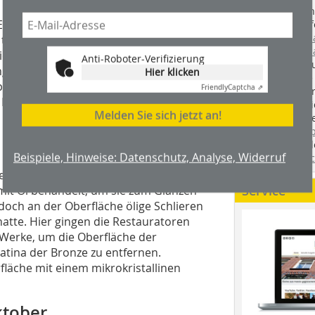
Handwerkstechn
pitaph gefundenen Mustern digital
Montageabläufe
youtube.com/
es textilen Wandbehangs erreichte das
youtube.com/d
die Muster- und Farbkombination von
Anti-Roboter-Verifizierung
Zimmerleuten 
g. Neben weiteren Bordüren galt es
Hier klicken
wir spannende 
pitzbögen mit der Schablonentechnik
Friendly
Captcha ⇗
holzbau.de
, de
 Malerei wurden gereinigt, gefestigt
der handwerkl
Melden Sie sich jetzt an!
interessierte H
unserem Blog
fündig. Sie fi
Beispiele, Hinweise: Datenschutz, Analyse, Widerruf
Twitter
und
Fa
einer gründlichen Reinigung. Man
Service
mit Öl behandelt, um sie zum Glänzen
doch an der Oberfläche ölige Schlieren
hatte. Hier gingen die Restauratoren
u Werke, um die Oberfläche der
Patina der Bronze zu entfernen.
läche mit einem mikrokristallinen
ktober