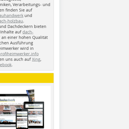
iken, Verarbeitungs- und
n finden Sie auf
bauhandwerk
und
ach-holzbau
.
und Dachdeckern bieten
Inhalte auf
dach-
r an einer hohen Qualität
ichen Ausführung
eimwerker wird in
profiheimwerker.info
nden uns auch auf
Xing
,
cebook
.