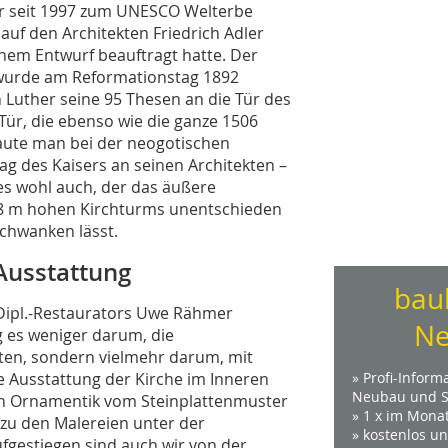
er seit 1997 zum UNESCO Welterbe
uf den Architekten Friedrich Adler
inem Entwurf beauftragt hatte. Der
u wurde am Reformationstag 1892
 Luther seine 95 Thesen an die Tür des
ür, die ebenso wie die ganze 1506
baute man bei der neogotischen
ag des Kaisers an seinen Architekten –
 es wohl auch, der das äußere
88 m hohen Kirchturms unentschieden
schwanken lässt.
Ausstattung
bau
 Dipl.-Restaurators Uwe Rähmer
Ne
g es weniger darum, die
tten, sondern vielmehr darum, mit
Ausstattung der Kirche im Inneren
» Profi-Inform
Neubau und S
en Ornamentik vom Steinplattenmuster
» 1 x im Mona
zu den Malereien unter der
» kostenlos u
ufgestiegen sind auch wir von der