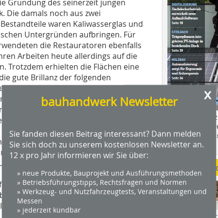
die Gründung des seinerzeit jungen
k. Die damals noch aus zwei
Bestandteile waren Kaliwasserglas und
ischen Untergründen aufbringen. Für
rwendeten die Restauratoren ebenfalls
ren Arbeiten heute allerdings auf die
en. Trotzdem erhielten die Flächen eine
die gute Brillanz der folgenden
 deckend aufgetragener weißer Anstrich
x
terschiedlich farbigen Untergründen
bauhandwerk Newsletter
farbton) führte das Team um die
Das Profimagaz
rklich gekonnt aus. Dabei handelt es
Holzbauhandwe
e man von Hand mit Schablonierpinseln
Sie fanden diesen Beitrag interessant? Dann melden
Hier geht es zu
 Hand schabloniert werden, bis die
Sie sich doch zu unserem kostenlosen Newsletter an.
dach+holzbau.
rt war. Viele Meter des etwa 35 cm
12 x pro Jahr informieren wir Sie über:
 unteren Ende der Vorhangmalerei
Weitere Me
 Dana Widalski löste diese Aufgabe als
» neue Produkte, Bauprojekt und Ausführungsmethoden
» Betriebsführungstipps, Rechtsfragen und Normen
ekt mit Strichzieher und Malstock. Die
» Werkzeug- und Nutzfahrzeugtests, Veranstaltungen und
schlüsse und die mit lasierten
Messen
 Illusion eines textilen Wandbehangs
» jederzeit kündbar
Videos von Wer