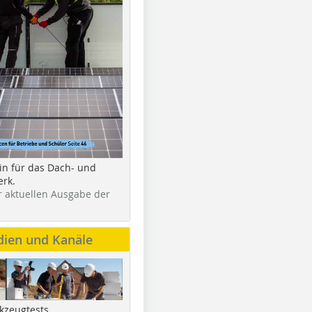
in für das Dach- und
rk.
r aktuellen Ausgabe der
dien und Kanäle
kzeugtests,