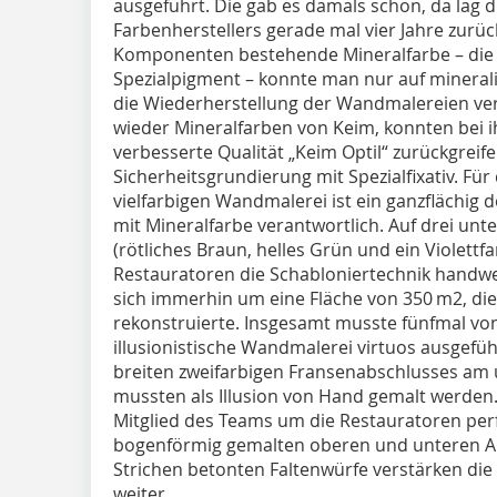
ausgeführt. Die gab es damals schon, da lag 
Farbenherstellers gerade mal vier Jahre zurüc
Komponenten bestehende Mineralfarbe – die 
Spezialpigment – konnte man nur auf mineral
die Wiederherstellung der Wandmalereien ve
wieder Mineralfarben von Keim, konnten bei ih
verbesserte Qualität „Keim Optil“ zurückgreif
Sicherheitsgrundierung mit Spezialfixativ. Für 
vielfarbigen Wandmalerei ist ein ganzflächig
mit Mineralfarbe verantwortlich. Auf drei un
(rötliches Braun, helles Grün und ein Violett
Restauratoren die Schabloniertechnik handwe
sich immerhin um eine Fläche von 350 m2, di
rekonstruierte. Insgesamt musste fünfmal von
illusionistische Wandmalerei virtuos ausgefüh
breiten zweifarbigen Fransenabschlusses am
mussten als Illusion von Hand gemalt werden.
Mitglied des Teams um die Restauratoren perf
bogenförmig gemalten oberen und unteren Ab
Strichen betonten Faltenwürfe verstärken die
weiter.