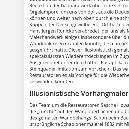
Redaktion der bauhandwerk über eine schmale
Orgelempore, um uns von dort aus die Deck
können und weiter nach oben durch eine schm
Kuppen der Deckengewölbe. Vor Ort hatten wi
Hans Jürgen Ronicke verabredet, der uns als
Malerhandwerk einiges insbesondere über di
Wandmalereien erzählen konnte, die man urs
ausgeführt hatte. Dieser illusionistisch gem
spektakulärsten Wiederentdeckungen im Zuge
Ausgerechnet unter dem Luther-Epitaph kam 
Steinquader-Imitation zum Vorschein. Das war
Restauratoren es als Vorlage für die Wieder
verwenden konnten.
Illusionistische Vorhangmaler
Das Team um die Restauratoren Sascha Howah
die „Tünche“ auf den Wandoberflächen und b
des gemalten Wandbehangs. Schon beim Bau 
ursprüngliche Schablonenmalerei 1882 mit Mi