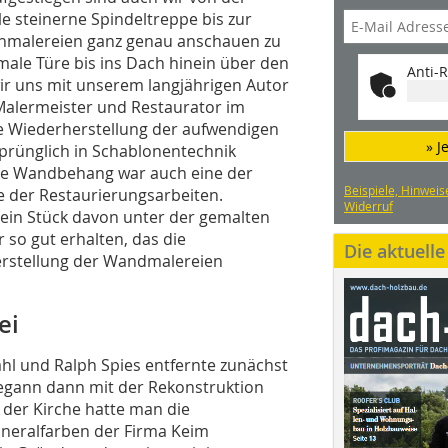
 steinerne Spindeltreppe bis zur
enmalereien ganz genau anschauen zu
ale Türe bis ins Dach hinein über den
Anti-R
r uns mit unserem langjährigen Autor
 Malermeister und Restaurator im
e Wiederherstellung der aufwendigen
» J
prünglich in Schablonentechnik
alte Wandbehang war auch eine der
Beispiele, Hinweis
 der Restaurierungsarbeiten.
Widerruf
ein Stück davon unter der gemalten
 so gut erhalten, das die
Die aktuell
herstellung der Wandmalereien
ei
l und Ralph Spies entfernte zunächst
egann dann mit der Rekonstruktion
der Kirche hatte man die
neralfarben der Firma Keim