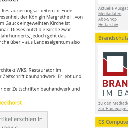
Aktuelle Ausga
n Restaurierungsarbeiten ihr Ende.
Mediadaten
esenheit der Königin Margrethe II. von
Abo-Shop
 Gauck eingeweihten Kirche ist
Heftarchiv
ar. Dieses nutzt die Kirche zwar
 Jahrhunderts, jedoch geht das
Brandschut
rche über – aus Landeseigentum also
rchitekt WKS, Restaurator im
 Zeitschrift bauhandwerk. Er lebt und
ur der Zeitschriften bauhandwerk und
ieckhorst
zu den Media
zur Homepage 
tikel erschien in
CS Computer