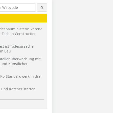
desbauministerin Verena
 Tech in Construction
st ist Todesursache
am Bau
stellenüberwachung mit
und Künstlicher
Foto: Hans Jürgen Ronicke
Foto: Thomas Wieckhorst
Foto: Tho
Ko-Standardwerk in drei
l und Kärcher starten