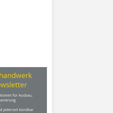
handwerk
wsletter
ationen für Ausbau,
anierung
t
nd jederzeit kündbar