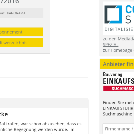
/2016
sort: PANORAMA
bonnement
zu den Mediad
ltsverzeichnis
SPEZIAL
zur Homepage 
Anbieter fi
Finden Sie mehr
EINKAUFSFÜHRE
cke
Suchmaschine f
Mal trafen, war schon abzusehen, dass es
sönliche Begegnung werden würde. Im