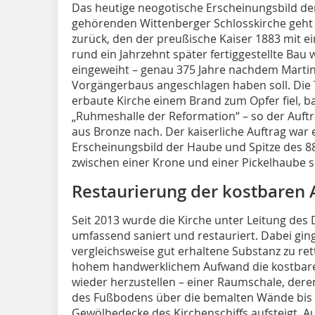
Das heutige neogotische Erscheinungsbild d
gehörenden Wittenberger Schlosskirche geht a
zurück, den der preußische Kaiser 1883 mit e
rund ein Jahrzehnt später fertiggestellte Ba
eingeweiht – genau 375 Jahre nachdem Martin
Vorgängerbaus angeschlagen haben soll. Die T
erbaute Kirche einem Brand zum Opfer fiel, 
„Ruhmeshalle der Reformation“ – so der Auftr
aus Bronze nach. Der kaiserliche Auftrag war
Erscheinungsbild der Haube und Spitze des 
zwischen einer Krone und einer Pickelhaube 
Restaurierung der kostbaren 
Seit 2013 wurde die Kirche unter Leitung des
umfassend saniert und restauriert. Dabei gin
vergleichsweise gut erhaltene Substanz zu re
hohem handwerklichem Aufwand die kostbare 
wieder herzustellen – einer Raumschale, der
des Fußbodens über die bemalten Wände bis 
Gewölbedecke des Kirchenschiffs aufsteigt. A