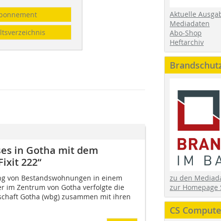
Aktuelle Ausga
bonnement
Mediadaten
ltsverzeichnis
Abo-Shop
Heftarchiv
Brandschut
es in Gotha mit dem
xit 222“
ng von Bestandswohnungen in einem
zu den Media
er im Zentrum von Gotha verfolgte die
zur Homepage 
haft Gotha (wbg) zusammen mit ihren
CS Computer