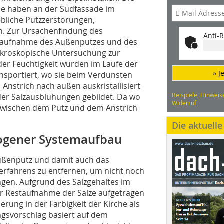
e haben an der Südfassade im
bliche Putzzerstörungen,
. Zur Ursachenfindung des
Anti-R
raufnahme des Außenputzes und des
ikroskopische Untersuchung zur
er Feuchtigkeit wurden im Laufe der
» J
ansportiert, wo sie beim Verdunsten
Anstrich nach außen auskristallisiert
Beispiele, Hinweis
der Salzausblühungen gebildet. Da wo
Widerruf
z zwischen dem Putz und dem Anstrich
Die aktuell
ogener Systemaufbau
Außenputz und damit auch das
verfahrens zu entfernen, um nicht noch
ngen. Aufgrund des Salzgehaltes im
r Restaufnahme der Salze aufgetragen
rung in der Farbigkeit der Kirche als
ngsvorschlag basiert auf dem