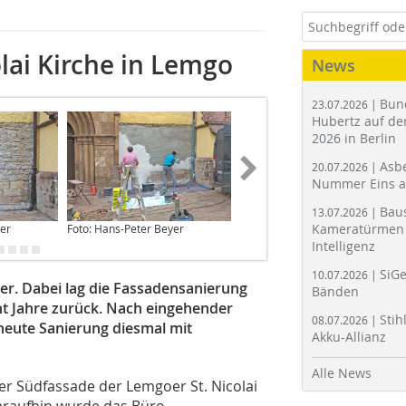
olai Kirche in Lemgo
News
Bun
23.07.2026 |
Hubertz auf der
2026 in Berlin
Asbe
20.07.2026 |
Nummer Eins 
Bau
13.07.2026 |
Kameratürmen 
yer
Foto: Hans-Peter Beyer
Foto: Hans-Peter Beyer
Intelligenz
SiGe
10.07.2026 |
der. Dabei lag die Fassadensanierung
Bänden
ht Jahre zurück. Nach eingehender
Stih
08.07.2026 |
neute Sanierung diesmal mit
Akku-Allianz
Alle News
er Südfassade der Lemgoer St. Nicolai
Daraufhin wurde das Büro