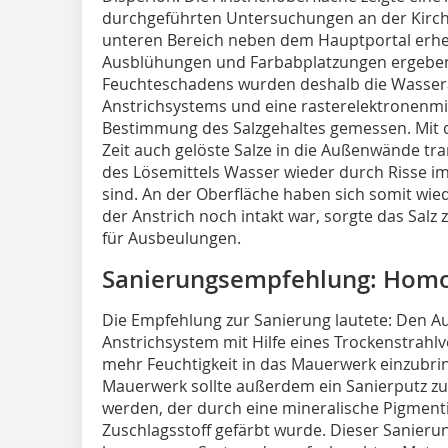
durchgeführten Untersuchungen an der Kirch
unteren Bereich neben dem Hauptportal erhe
Ausblühungen und Farbabplatzungen ergeben
Feuchteschadens wurden deshalb die Wasse
Anstrichsystems und eine rasterelektronenm
Bestimmung des Salzgehaltes gemessen. Mit d
Zeit auch gelöste Salze in die Außenwände tr
des Lösemittels Wasser wieder durch Risse im 
sind. An der Oberfläche haben sich somit wie
der Anstrich noch intakt war, sorgte das Sal
für Ausbeulungen.
Sanierungsempfehlung: Hom
Die Empfehlung zur Sanierung lautete: Den 
Anstrichsystem mit Hilfe eines Trockenstrahl
mehr Feuchtigkeit in das Mauerwerk einzubri
Mauerwerk sollte außerdem ein Sanierputz zu
werden, der durch eine mineralische Pigmentie
Zuschlagsstoff gefärbt wurde. Dieser Sanieru