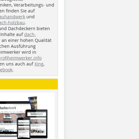
iken, Verarbeitungs- und
n finden Sie auf
bauhandwerk
und
ach-holzbau
.
und Dachdeckern bieten
Inhalte auf
dach-
r an einer hohen Qualität
ichen Ausführung
eimwerker wird in
profiheimwerker.info
nden uns auch auf
Xing
,
cebook
.