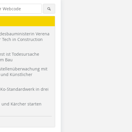
desbauministerin Verena
 Tech in Construction
st ist Todesursache
am Bau
stellenüberwachung mit
und Künstlicher
Foto: Hans-Peter Beyer
Ko-Standardwerk in drei
l und Kärcher starten