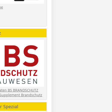
be
z
daten BS BRANDSCHUTZ
Supplement Brandschutz
 Spezial