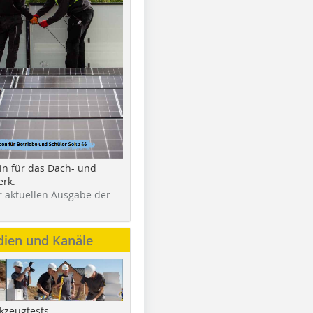
in für das Dach- und
rk.
r aktuellen Ausgabe der
dien und Kanäle
kzeugtests,