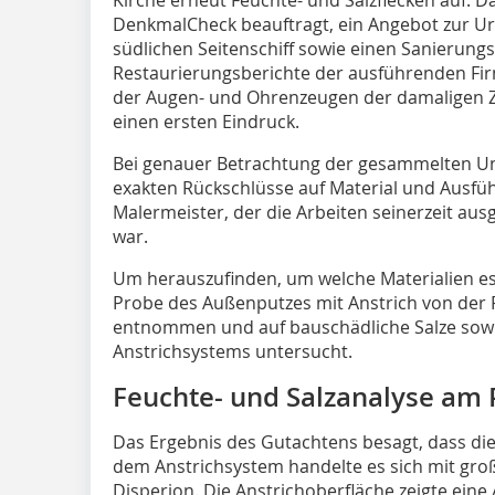
DenkmalCheck beauftragt, ein Angebot zur 
südlichen Seitenschiff sowie einen Sanierung
Restaurierungsberichte der ausführenden Fi
der Augen- und Ohrenzeugen der da­maligen Ze
einen ersten Eindruck.
Bei genauer Betrachtung der gesammelten Un
exakten Rückschlüsse auf Material und Ausfü
Malermeister, der die Arbeiten seinerzeit ausg
war.
Um herauszufinden, um welche Materialien es 
Probe des Außenputzes mit Anstrich von der F
entnommen und auf bauschädliche Salze sowi
Anstrichsystems untersucht.
Feuchte- und Salzanalyse am 
Das Ergebnis des Gutachtens besagt, dass die
dem Anstrichsystem handelte es sich mit gro
Disperion. Die Anstrichoberfläche zeigte eine 