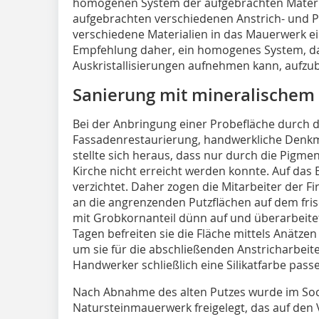
homogenen System der aufgebrachten Materia
aufgebrachten verschiedenen Anstrich- und P
verschiedene Materialien in das Mauerwerk e
Empfehlung daher, ein homogenes System, da
Auskristallisierungen aufnehmen kann, aufzu
Sanierung mit mineralischem 
Bei der Anbringung einer Probefläche durch d
Fassadenrestaurierung, handwerkliche Denkma
stellte sich heraus, dass nur durch die Pigmen
Kirche nicht erreicht werden konnte. Auf das
verzichtet. Daher zogen die Mitarbeiter der 
an die angrenzenden Putzflächen auf dem fri
mit Grobkornanteil dünn auf und überarbeite
Tagen befreiten sie die Fläche mittels Anätzen
um sie für die abschließenden Anstricharbeit
Handwerker schließlich eine Silikat­farbe pas
Nach Abnahme des alten Putzes wurde im Soc
Natursteinmauerwerk freigelegt, das auf den 