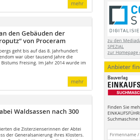
mehr
 an den Gebäuden der
eroputz“ von Proceram
zu den Mediad
SPEZIAL
ergs geht bis auf das 8. Jahrhundert
zur Homepage 
iendom war über tausend Jahre die
 Bistums Freising. Im Jahr 2014 wurde im
Anbieter fi
mehr
Finden Sie mehr
nabei Waldsassen nach 300
EINKAUFSFÜHRE
Suchmaschine f
ierten die Zisterzienserinnen der Abtei
s der Generalsanierung ihres Klosters.