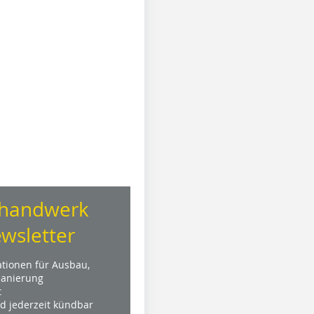
handwerk
wsletter
ationen für Ausbau,
anierung
t
nd jederzeit kündbar