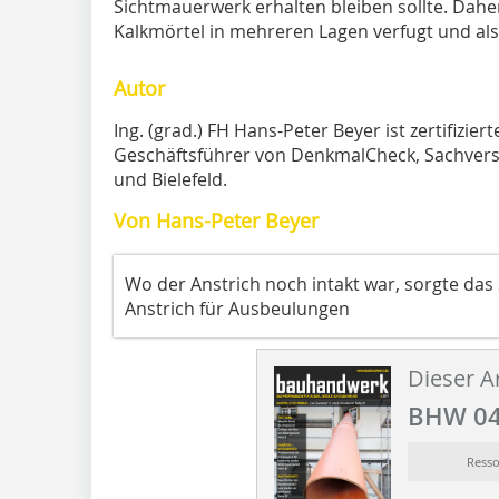
Sichtmauerwerk erhalten bleiben sollte. Dah
Kalkmörtel in mehreren Lagen verfugt und als
Autor
Ing. (grad.) FH Hans-Peter Beyer ist zertifizie
Geschäftsführer von DenkmalCheck, Sachvers
und Bielefeld.
Von Hans-Peter Beyer
Wo der Anstrich noch intakt war, sorgte da
Anstrich für Ausbeulungen
Dieser Ar
BHW 04
Ress