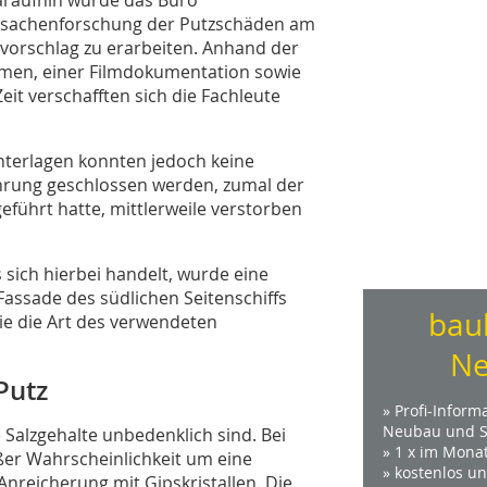
Ursachenforschung der Putzschäden am
svorschlag zu erarbeiten. Anhand der
rmen, einer Filmdokumentation sowie
it verschafften sich die Fachleute
terlagen konnten jedoch keine
hrung geschlossen werden, zumal der
eführt hatte, mittlerweile verstorben
sich hierbei handelt, wurde eine
assade des südlichen Seitenschiffs
bau
e die Art des verwendeten
Ne
Putz
» Profi-Inform
Neubau und S
 Salzgehalte unbedenklich sind. Bei
» 1 x im Mona
ßer Wahrscheinlichkeit um eine
» kostenlos u
Anreicherung mit Gipskristallen. Die