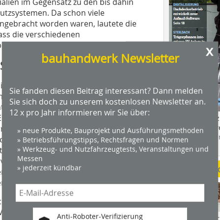
lien im Gegensatz zu den bis dahin
utzsystemen. Da schon viele
ingebracht worden waren, lautete die
ss die verschiedenen
bringen.
x
bauhandwerk Newsletter
Sanierputz
ie Firma Gruber,
Sie fanden diesen Beitrag interessant? Dann melden
lpflege-Restaurierungen, aus Extertal
Sie sich doch zu unserem kostenlosen Newsletter an.
tierung des Putzes die Farbigkeit der
12 x pro Jahr informieren wir Sie über:
 Einfärben des Putezs wurde daraufhin
Das Profimagaz
Holzbauhandwe
Firma Gruber zur besseren Angleichung
» neue Produkte, Bauprojekt und Ausführungsmethoden
Hier geht es zu
schen Sanierputz einen NHL-Kalkmörtel
» Betriebsführungstipps, Rechtsfragen und Normen
dach+holzbau.
» Werkzeug- und Nutzfahrzeugtests, Veranstaltungen und
ten diesen als Schlämmputz. Nach 10
Messen
 von der Sinterschicht des Kalkmörtels,
» jederzeit kündbar
Weitere Me
en vorzubereiten. Darauf brachten die
send zum Putzsystem auf.
kel­bereich ein quaderförmiges
Vorschlag des Sachverständigen hin als
Anti-Roboter-Verifizierung
Videos von Wer